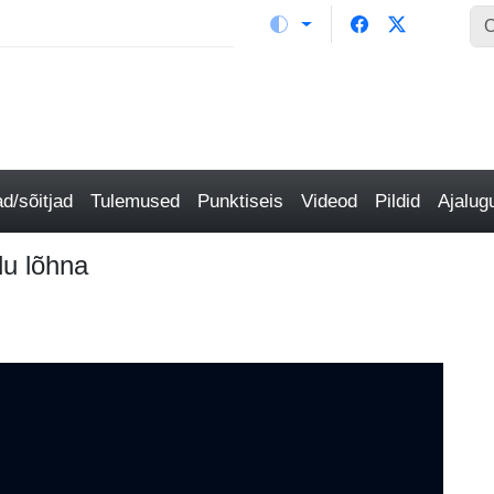
/sõitjad
Tulemused
Punktiseis
Videod
Pildid
Ajalu
du lõhna