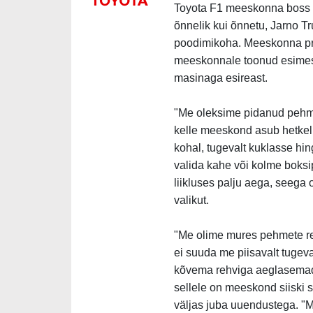
Toyota F1 meeskonna boss Jo
õnnelik kui õnnetu, Jarno T
poodimikoha. Meeskonna pre
meeskonnale toonud esimese
masinaga esireast.
"Me oleksime pidanud pehme
kelle meeskond asub hetkel 
kohal, tugevalt kuklasse hi
valida kahe või kolme boksi
liikluses palju aega, seega
valikut.
"Me olime mures pehmete re
ei suuda me piisavalt tugev
kõvema rehviga aeglasemad
sellele on meeskond siiski 
väljas juba uuendustega. "M