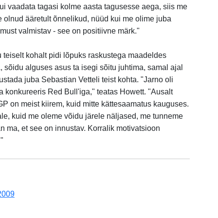
ui vaadata tagasi kolme aasta tagusesse aega, siis me
olnud ääretult õnnelikud, nüüd kui me olime juba
umust valmistav - see on positiivne märk."
 teiselt kohalt pidi lõpuks raskustega maadeldes
sõidu alguses asus ta isegi sõitu juhtima, samal ajal
ustada juba Sebastian Vetteli teist kohta. "Jarno oli
ja konkureeris Red Bull'iga," teatas Howett. "Ausalt
P on meist kiirem, kuid mitte kättesaamatus kauguses.
jale, kuid me oleme võidu järele näljased, me tunneme
n ma, et see on innustav. Korralik motivatsioon
"
2009