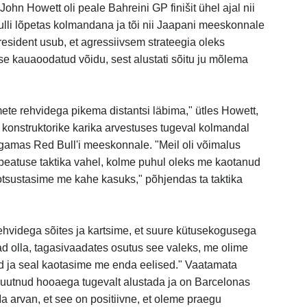
hn Howett oli peale Bahreini GP finišit ühel ajal nii
rulli lõpetas kolmandana ja tõi nii Jaapani meeskonnale
sident usub, et agressiivsem strateegia oleks
 kauaoodatud võidu, sest alustati sõitu ju mõlema
te rehvidega pikema distantsi läbima," ütles Howett,
konstruktorike karika arvestuses tugeval kolmandal
ngamas Red Bull'i meeskonnale. "Meil oli võimalus
peatuse taktika vahel, kolme puhul oleks me kaotanud
 otsustasime me kahe kasuks," põhjendas ta taktika
hvidega sõites ja kartsime, et suure kütusekogusega
ad olla, tagasivaadates osutus see valeks, me olime
 ja seal kaotasime me enda eelised." Vaatamata
suutnud hooaega tugevalt alustada ja on Barcelonas
a arvan, et see on positiivne, et oleme praegu