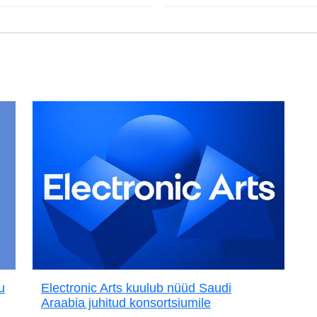
u
Electronic Arts kuulub nüüd Saudi
Araabia juhitud konsortsiumile