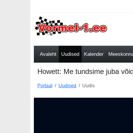
Avaleht
Uudised
Kalender
Meeskonnad
Howett: Me tundsime juba või
Portaal
Uudised
Uudis