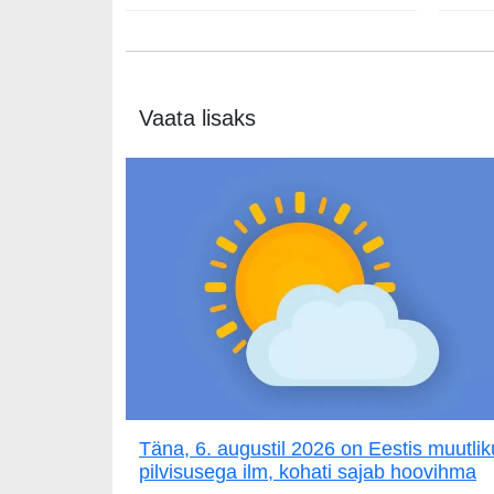
Vaata lisaks
Täna, 6. augustil 2026 on Eestis muutlik
pilvisusega ilm, kohati sajab hoovihma