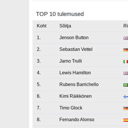
TOP 10 tulemused
Koht
Sõitja
Ri
1.
Jenson Button
2.
Sebastian Vettel
3.
Jarno Trulli
4.
Lewis Hamilton
5.
Rubens Barrichello
6.
Kimi Räikkönen
7.
Timo Glock
8.
Fernando Alonso