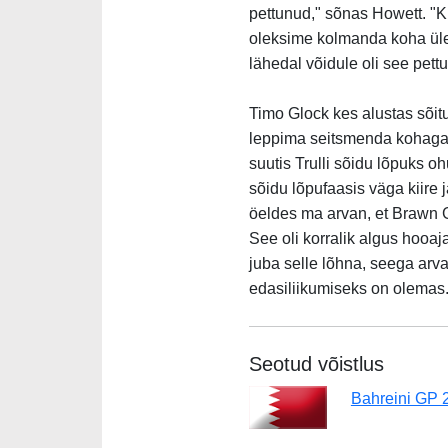
pettunud," sõnas Howett. "K
oleksime kolmanda koha üle 
lähedal võidule oli see pett
Timo Glock kes alustas sõitu
leppima seitsmenda kohaga, 
suutis Trulli sõidu lõpuks oh
sõidu lõpufaasis väga kiire 
öeldes ma arvan, et Brawn G
See oli korralik algus hooa
juba selle lõhna, seega arva
edasiliikumiseks on olemas.
Seotud võistlus
Bahreini GP 