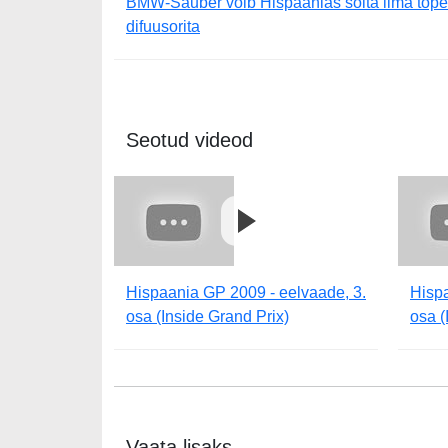
BMW-Sauber võib Hispaanias sõita ilma tope
difuusorita
Seotud videod
Hispaania GP 2009 - eelvaade, 3.
Hispa
osa (Inside Grand Prix)
osa (
Vaata lisaks