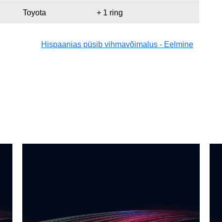
Toyota
+ 1 ring
Hispaanias püsib vihmavõimalus - Eelmine