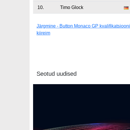
10.
Timo Glock
Järgmine - Button Monaco GP kvalifikatsiooni
kiireim
Seotud uudised