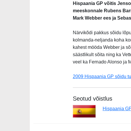
Hispaania GP võitis Jenso
meeskonnale Rubens Barrich
Mark Webber ees ja Sebasti
Närvikõdi pakkus sõidu lõpu
kolmanda-neljanda koha konk
kahest mööda Webber ja sõidu
säästlikult sõita ning ka Ve
veel ka Fernado Alonso ja 
2009 Hispaania GP sõidu t
Seotud võistlus
Hispaania G