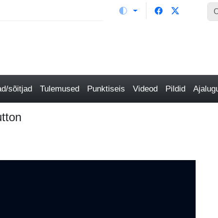
/sõitjad
Tulemused
Punktiseis
Videod
Pildid
Ajalu
tton