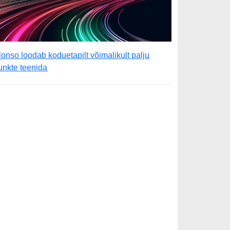
lonso loodab koduetapilt võimalikult palju
unkte teenida