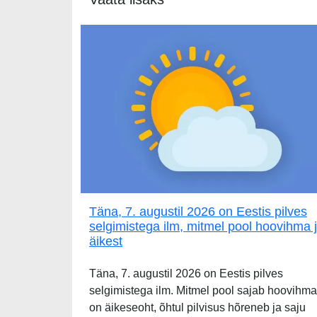
Täna, 7. augustil 2026 on Eestis pilves
selgimistega ilm, mitmel pool hoovihma 
äikest
Täna, 7. augustil 2026 on Eestis pilves
selgimistega ilm. Mitmel pool sajab hoovihma
on äikeseoht, õhtul pilvisus hõreneb ja saju