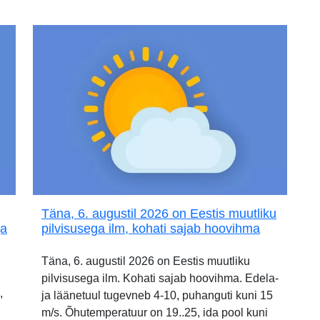
Täna, 6. augustil 2026 on Eestis muutliku
ja
pilvisusega ilm, kohati sajab hoovihma
Täna, 6. augustil 2026 on Eestis muutliku
pilvisusega ilm. Kohati sajab hoovihma. Edela-
,
ja läänetuul tugevneb 4-10, puhanguti kuni 15
m/s. Õhutemperatuur on 19..25, ida pool kuni