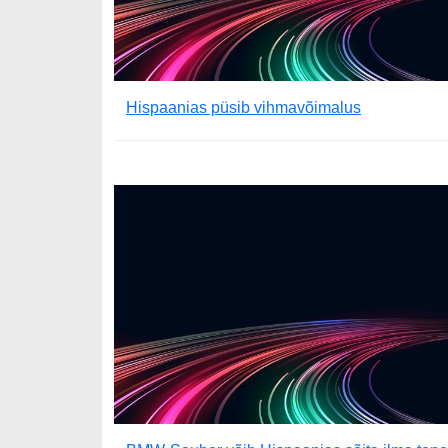
Hispaanias püsib vihmavõimalus