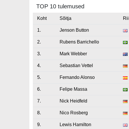
TOP 10 tulemused
Koht
Sõitja
Rii
1.
Jenson Button
2.
Rubens Barrichello
3.
Mark Webber
4.
Sebastian Vettel
5.
Fernando Alonso
6.
Felipe Massa
7.
Nick Heidfeld
8.
Nico Rosberg
9.
Lewis Hamilton