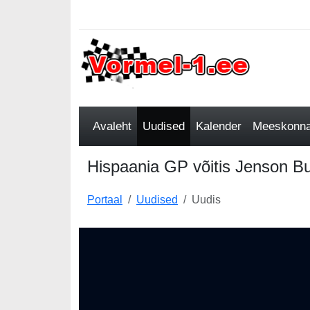
Avaleht
Uudised
Kalender
Meeskonnad
Hispaania GP võitis Jenson Bu
Portaal
Uudised
Uudis