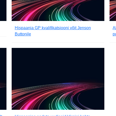
Hispaania GP kvalifikatsiooni võit Jenson
A
Buttonile
p