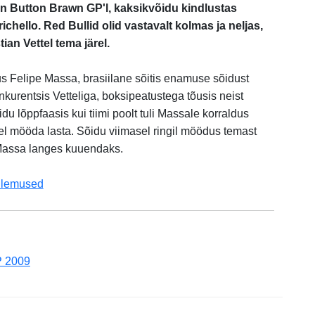
n Button Brawn GP'l, kaksikvõidu kindlustas
ello. Red Bullid olid vastavalt kolmas ja neljas,
an Vettel tema järel.
s Felipe Massa, brasiilane sõitis enamuse sõidust
urentsis Vetteliga, boksipeatustega tõusis neist
 lõppfaasis kui tiimi poolt tuli Massale korraldus
ttel mööda lasta. Sõidu viimasel ringil möödus temast
Massa langes kuuendaks.
ulemused
P 2009