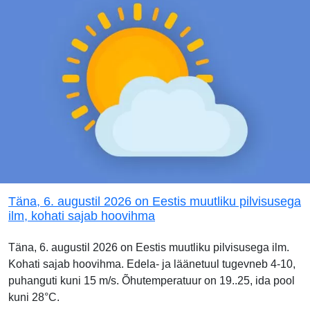
Täna, 6. augustil 2026 on Eestis muutliku pilvisusega
ilm, kohati sajab hoovihma
Täna, 6. augustil 2026 on Eestis muutliku pilvisusega ilm.
Kohati sajab hoovihma. Edela- ja läänetuul tugevneb 4-10,
puhanguti kuni 15 m/s. Õhutemperatuur on 19..25, ida pool
kuni 28°C.