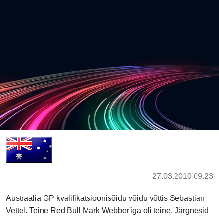
27.03.2010 09:23
Austraalia GP kvalifikatsioonisõidu võidu võttis Sebastian
Vettel. Teine Red Bull Mark Webber'iga oli teine. Järgnesid