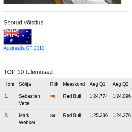
Seotud võistlus
Austraalia GP 2010
TOP 10 tulemused
Koht
Sõitja
Riik
Meeskond
Aeg Q1
Aeg Q2
1.
Sebastian
Red Bull
1:24.774
1:24.096
Vettel
2.
Mark
Red Bull
1:25.286
1:24.276
Webber