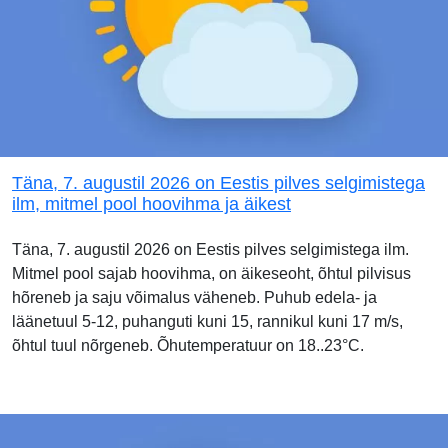
Täna, 7. augustil 2026 on Eestis pilves selgimistega
ilm, mitmel pool hoovihma ja äikest
Täna, 7. augustil 2026 on Eestis pilves selgimistega ilm.
Mitmel pool sajab hoovihma, on äikeseoht, õhtul pilvisus
hõreneb ja saju võimalus väheneb. Puhub edela- ja
läänetuul 5-12, puhanguti kuni 15, rannikul kuni 17 m/s,
õhtul tuul nõrgeneb. Õhutemperatuur on 18..23°C.