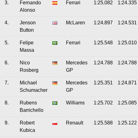
3.
Fernando
Ferrari
1:25.082
1:24.335
Alonso
4.
Jenson
McLaren
1:24.897
1:24.531
Button
5.
Felipe
Ferrari
1:25.548
1:25.010
Massa
6.
Nico
Mercedes
1:24.788
1:24.788
Rosberg
GP
7.
Michael
Mercedes
1:25.351
1:24.871
Schumacher
GP
8.
Rubens
Williams
1:25.702
1:25.085
Barrichello
9.
Robert
Renault
1:25.588
1:25.122
Kubica