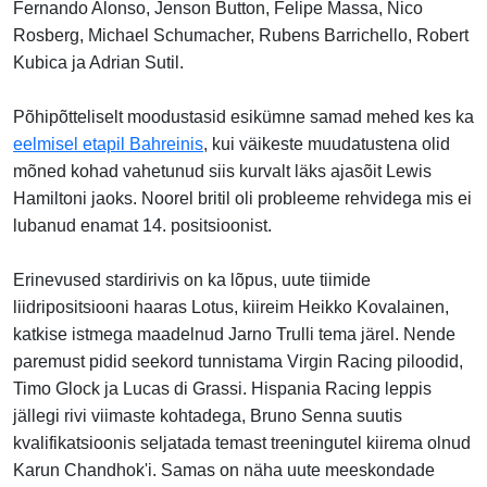
Fernando Alonso, Jenson Button, Felipe Massa, Nico
Rosberg, Michael Schumacher, Rubens Barrichello, Robert
Kubica ja Adrian Sutil.
Põhipõtteliselt moodustasid esikümne samad mehed kes ka
eelmisel etapil Bahreinis
, kui väikeste muudatustena olid
mõned kohad vahetunud siis kurvalt läks ajasõit Lewis
Hamiltoni jaoks. Noorel britil oli probleeme rehvidega mis ei
lubanud enamat 14. positsioonist.
Erinevused stardirivis on ka lõpus, uute tiimide
liidripositsiooni haaras Lotus, kiireim Heikko Kovalainen,
katkise istmega maadelnud Jarno Trulli tema järel. Nende
paremust pidid seekord tunnistama Virgin Racing piloodid,
Timo Glock ja Lucas di Grassi. Hispania Racing leppis
jällegi rivi viimaste kohtadega, Bruno Senna suutis
kvalifikatsioonis seljatada temast treeningutel kiirema olnud
Karun Chandhok'i. Samas on näha uute meeskondade