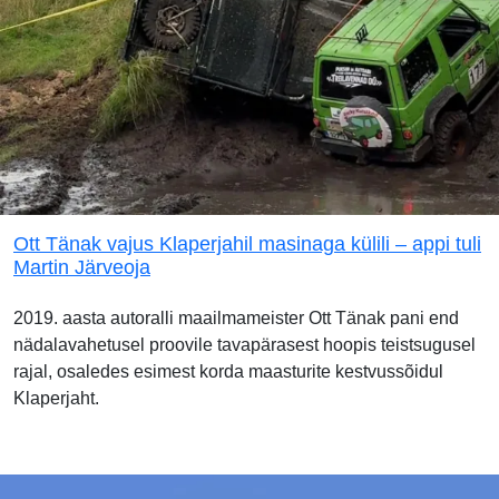
Ott Tänak vajus Klaperjahil masinaga külili – appi tuli
Martin Järveoja
2019. aasta autoralli maailmameister Ott Tänak pani end
nädalavahetusel proovile tavapärasest hoopis teistsugusel
rajal, osaledes esimest korda maasturite kestvussõidul
Klaperjaht.