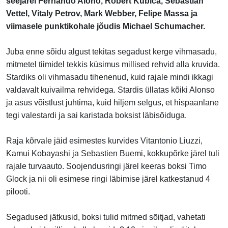
seejärel Fernando Alono, Robert Kubica, Sebastian
Vettel, Vitaly Petrov, Mark Webber, Felipe Massa ja
viimasele punktikohale jõudis Michael Schumacher.
Juba enne sõidu algust tekitas segadust kerge vihmasadu,
mitmetel tiimidel tekkis küsimus millised rehvid alla kruvida.
Stardiks oli vihmasadu tihenenud, kuid rajale mindi ikkagi
valdavalt kuivailma rehvidega. Stardis üllatas kõiki Alonso
ja asus võistlust juhtima, kuid hiljem selgus, et hispaanlane
tegi valestardi ja sai karistada boksist läbisõiduga.
Raja kõrvale jäid esimestes kurvides Vitantonio Liuzzi,
Kamui Kobayashi ja Sebastien Buemi, kokkupõrke järel tuli
rajale turvaauto. Soojendusringi järel keeras boksi Timo
Glock ja nii oli esimese ringi läbimise järel katkestanud 4
pilooti.
Segadused jätkusid, boksi tulid mitmed sõitjad, vahetati