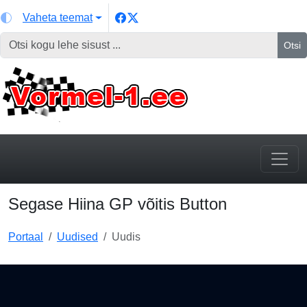
Vaheta teemat
Otsi
Segase Hiina GP võitis Button
Portaal
Uudised
Uudis