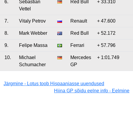
6.
Sebastian
Red Bull
+ 33.310
Vettel
7.
Vitaly Petrov
Renault
+ 47.600
8.
Mark Webber
Red Bull
+ 52.172
9.
Felipe Massa
Ferrari
+ 57.796
10.
Michael
Mercedes
+ 1:01.749
Schumacher
GP
Järgmine - Lotus toob Hispaaniasse uuendused
Hiina GP sõidu eelne info - Eelmine