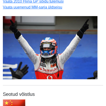
Vaata 2010 Hiina GP sõidu tulemusi
Vaata uuenenud MM-sarja üldseisu
Seotud võistlus