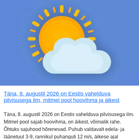
Täna, 8. augustil 2026 on Eestis vahelduva
pilvisusega ilm, mitmel pool hoovihma ja äikest
Täna, 8. augustil 2026 on Eestis vahelduva pilvisusega ilm.
Mitmel pool sajab hoovihma, on äikest, võimalik rahe.
Õhtuks sajuhood hõrenevad. Puhub valdavalt edela- ja
läänetuul 3-9, rannikul puhanguti 12 m/s, äikese ajal