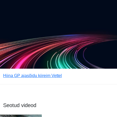
Hiina GP ajasõidu kiireim Vettel
Seotud videod