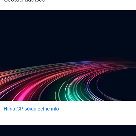
Hiina GP sõidu eelne info