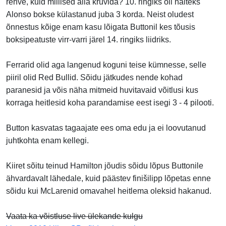
rehve, kuid millised alla kruvida? 10. ringiks oli näiteks
Alonso bokse külastanud juba 3 korda. Neist oludest
õnnestus kõige enam kasu lõigata Buttonil kes tõusis
boksipeatuste virr-varri järel 14. ringiks liidriks.
Ferrarid olid aga langenud koguni teise kümnesse, selle
piiril olid Red Bullid. Sõidu jätkudes nende kohad
paranesid ja võis näha mitmeid huvitavaid võitlusi kus
korraga heitlesid koha parandamise eest isegi 3 - 4 pilooti.
Button kasvatas tagaajate ees oma edu ja ei loovutanud
juhtkohta enam kellegi.
Kiiret sõitu teinud Hamilton jõudis sõidu lõpus Buttonile
ähvardavalt lähedale, kuid päästev finišilipp lõpetas enne
sõidu kui McLarenid omavahel heitlema oleksid hakanud.
Vaata ka võistluse live ülekande kulgu