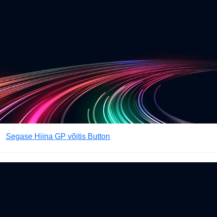
Segase Hiina GP võitis Button