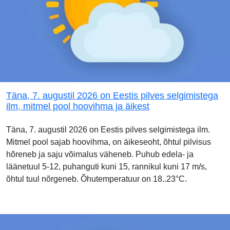
Täna, 7. augustil 2026 on Eestis pilves selgimistega
ilm, mitmel pool hoovihma ja äikest
Täna, 7. augustil 2026 on Eestis pilves selgimistega ilm.
Mitmel pool sajab hoovihma, on äikeseoht, õhtul pilvisus
hõreneb ja saju võimalus väheneb. Puhub edela- ja
läänetuul 5-12, puhanguti kuni 15, rannikul kuni 17 m/s,
õhtul tuul nõrgeneb. Õhutemperatuur on 18..23°C.