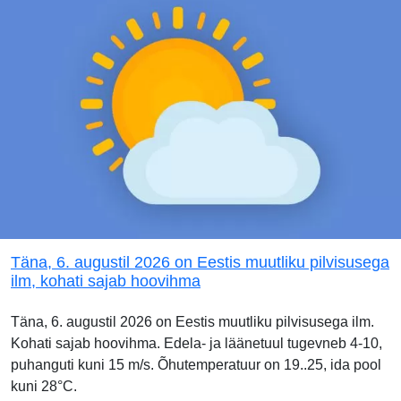
Täna, 6. augustil 2026 on Eestis muutliku pilvisusega
ilm, kohati sajab hoovihma
Täna, 6. augustil 2026 on Eestis muutliku pilvisusega ilm.
Kohati sajab hoovihma. Edela- ja läänetuul tugevneb 4-10,
puhanguti kuni 15 m/s. Õhutemperatuur on 19..25, ida pool
kuni 28°C.