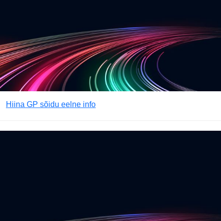
Hiina GP sõidu eelne info