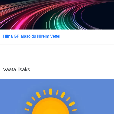
Hiina GP ajasõidu kiireim Vettel
Vaata lisaks