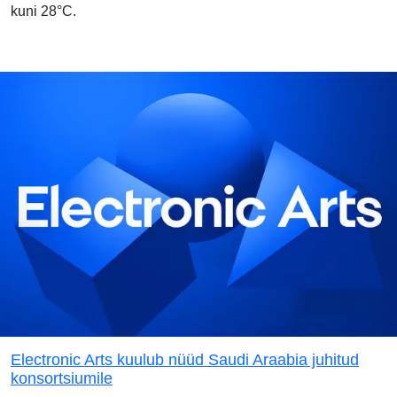
kuni 28°C.
Electronic Arts kuulub nüüd Saudi Araabia juhitud
konsortsiumile