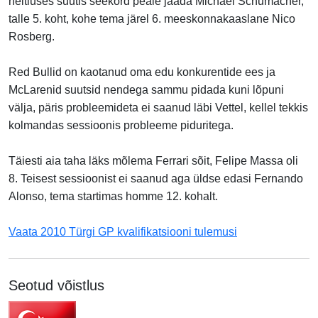
heitluses suutis seekord peale jääda Michael Schumacher,
talle 5. koht, kohe tema järel 6. meeskonnakaaslane Nico
Rosberg.
Red Bullid on kaotanud oma edu konkurentide ees ja
McLarenid suutsid nendega sammu pidada kuni lõpuni
välja, päris probleemideta ei saanud läbi Vettel, kellel tekkis
kolmandas sessioonis probleeme piduritega.
Täiesti aia taha läks mõlema Ferrari sõit, Felipe Massa oli
8. Teisest sessioonist ei saanud aga üldse edasi Fernando
Alonso, tema startimas homme 12. kohalt.
Vaata 2010 Türgi GP kvalifikatsiooni tulemusi
Seotud võistlus