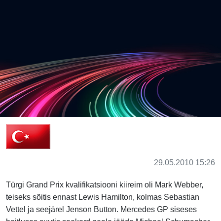
29.05.2010 15:26
Türgi Grand Prix kvalifikatsiooni kiireim oli Mark Webber,
teiseks sõitis ennast Lewis Hamilton, kolmas Sebastian
Vettel ja seejärel Jenson Button. Mercedes GP siseses