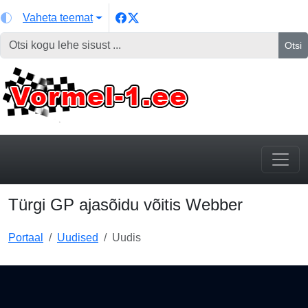
Vaheta teemat
Otsi
Türgi GP ajasõidu võitis Webber
Portaal
Uudised
Uudis