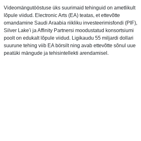
Videomängutööstuse üks suurimaid tehinguid on ametlikult
lõpule viidud. Electronic Arts (EA) teatas, et ettevõtte
omandamine Saudi Araabia riikliku investeerimisfondi (PIF),
Silver Lake'i ja Affinity Partnersi moodustatud konsortsiumi
poolt on edukalt lõpule viidud. Ligikaudu 55 miljardi dollari
suurune tehing viib EA börsilt ning avab ettevõtte sõnul uue
peatüki mängude ja tehisintellekti arendamisel.