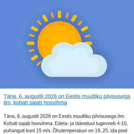
Täna, 6. augustil 2026 on Eestis muutliku pilvisusega
ilm, kohati sajab hoovihma
Täna, 6. augustil 2026 on Eestis muutliku pilvisusega ilm.
Kohati sajab hoovihma. Edela- ja läänetuul tugevneb 4-10,
puhanguti kuni 15 m/s. Õhutemperatuur on 19..25, ida pool