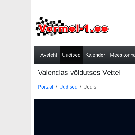
Avaleht
Uudised
Kalender
Meeskonnad
Valencias võidutses Vettel
Portaal
Uudised
Uudis