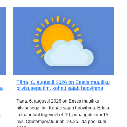
Täna, 6. augustil 2026 on Eestis muutliku
ja
pilvisusega ilm, kohati sajab hoovihma
Täna, 6. augustil 2026 on Eestis muutliku
pilvisusega ilm. Kohati sajab hoovihma. Edela-
,
ja läänetuul tugevneb 4-10, puhanguti kuni 15
m/s. Õhutemperatuur on 19..25, ida pool kuni