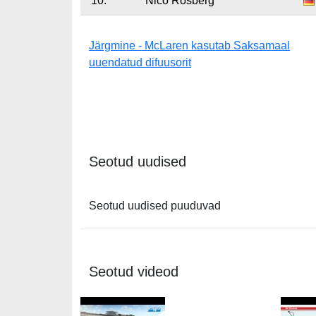
10.
Nico Rosberg
Järgmine - McLaren kasutab Saksamaal
uuendatud difuusorit
Seotud uudised
Seotud uudised puuduvad
Seotud videod