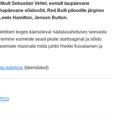
likult Sebastian Vettel, esmalt laupäevane
ühapäevane sõiduvõit, Red Bulli piloodile järgnes
Lewis Hamilton, Jenson Button.
 Webberi koges käesoleval nädalavahetuses seevastu
emine esimeste seast peale startisaginat ja sõidu
lasemale masinale mida juhtis Heikki Kovalainen ja
du tulemusi
(täiendatud)
2010