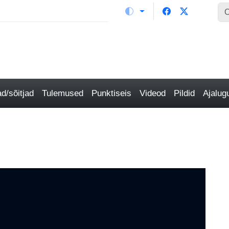
/sõitjad
Tulemused
Punktiseis
Videod
Pildid
Ajalu