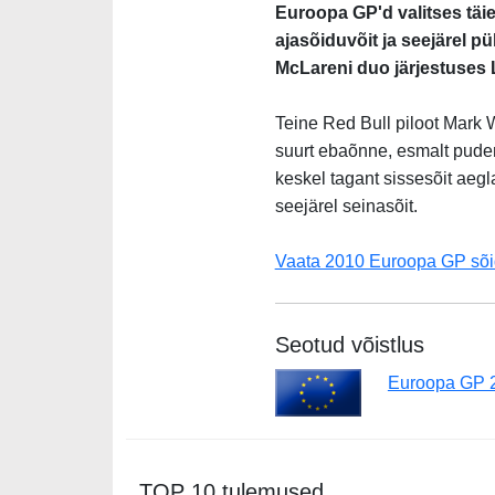
Euroopa GP'd valitses täie
ajasõiduvõit ja seejärel p
McLareni duo järjestuses 
Teine Red Bull piloot Mark
suurt ebaõnne, esmalt puden
keskel tagant sissesõit aeg
seejärel seinasõit.
Vaata 2010 Euroopa GP sõi
Seotud võistlus
Euroopa GP 
TOP 10 tulemused