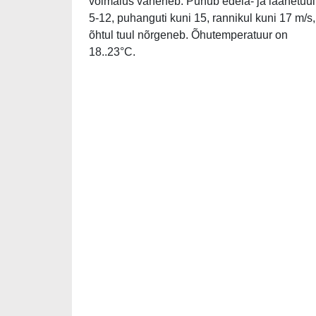
võimalus väheneb. Puhub edela- ja läänetuul
5-12, puhanguti kuni 15, rannikul kuni 17 m/s,
õhtul tuul nõrgeneb. Õhutemperatuur on
18..23°C.