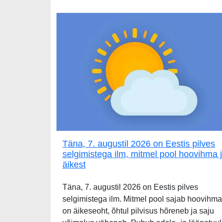
Täna, 7. augustil 2026 on Eestis pilves
selgimistega ilm, mitmel pool hoovihma 
äikest
Täna, 7. augustil 2026 on Eestis pilves
selgimistega ilm. Mitmel pool sajab hoovihma
on äikeseoht, õhtul pilvisus hõreneb ja saju