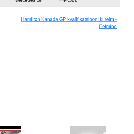
Mercedes GP
+ 44.382
Hamilton Kanada GP kvalifikatsiooni kiireim -
Eelmine