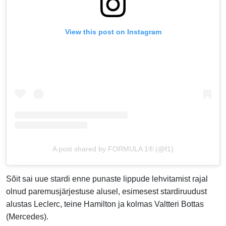
View this post on Instagram
A post shared by FORMULA 1® (@f1)
Sõit sai uue stardi enne punaste lippude lehvitamist rajal
olnud paremusjärjestuse alusel, esimesest stardiruudust
alustas Leclerc, teine Hamilton ja kolmas Valtteri Bottas
(Mercedes).