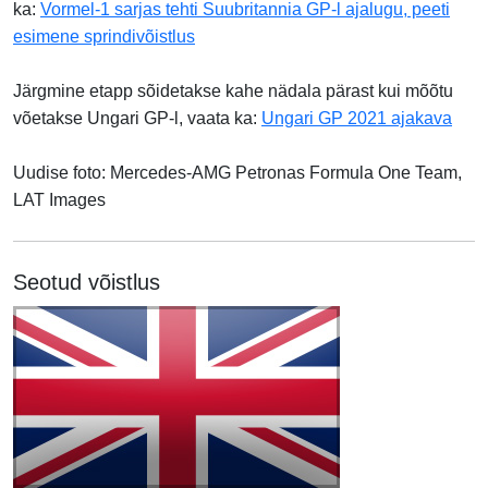
ka:
Vormel-1 sarjas tehti Suubritannia GP-l ajalugu, peeti
esimene sprindivõistlus
Järgmine etapp sõidetakse kahe nädala pärast kui mõõtu
võetakse Ungari GP-l, vaata ka:
Ungari GP 2021 ajakava
Uudise foto: Mercedes-AMG Petronas Formula One Team,
LAT Images
Seotud võistlus