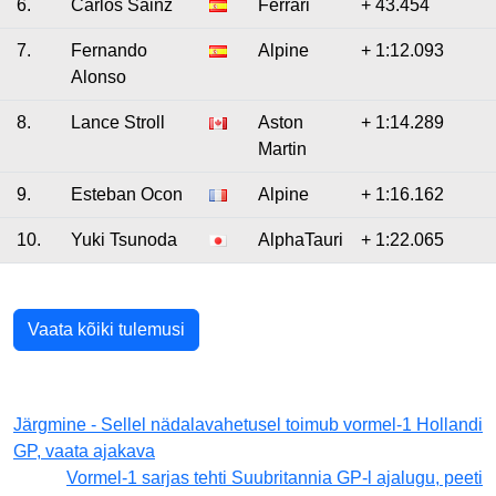
6.
Carlos Sainz
Ferrari
+ 43.454
7.
Fernando
Alpine
+ 1:12.093
Alonso
8.
Lance Stroll
Aston
+ 1:14.289
Martin
9.
Esteban Ocon
Alpine
+ 1:16.162
10.
Yuki Tsunoda
AlphaTauri
+ 1:22.065
Vaata kõiki tulemusi
Järgmine - Sellel nädalavahetusel toimub vormel-1 Hollandi
GP, vaata ajakava
Vormel-1 sarjas tehti Suubritannia GP-l ajalugu, peeti