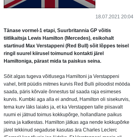
18.07.2021 20:04
Tänase vormel-1 etapi, Suurbritannia GP võitis
tiitlikaitsja Lewis Hamilton (Mercedes), esikohalt
startinud Max Verstappeni (Red Bull) sõit lõppes teisel
ringil suurel kiirusel toimunud kontakti järel
Hamiltoniga, pärast mida ta paiskus seina.
Sõit algas tugeva võitlusega Hamiltoni ja Verstappeni
vahel, britt püüdis mitmes kurvis Red Bulli piloodist mööda
saada, päris kõrvale õnnestus tal saada raja esimeses
kurvis. Kumbki aga alla ei andnud, Hamilton oli sisekurvis,
tema kurv läks laiaks ja, et ka Verstappen talle piisavalt
ruumi ei jätnud toimus kokkupõrge, hollandlane paikus
seina ja katkestas. Hamilton jätkas aga nende kokkupõrke
järel tekkinud segaduse kasutas ära Charles Leclerc