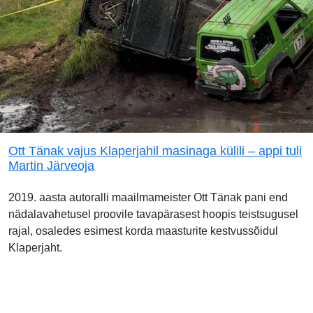
Ott Tänak vajus Klaperjahil masinaga külili – appi tuli
Martin Järveoja
2019. aasta autoralli maailmameister Ott Tänak pani end
nädalavahetusel proovile tavapärasest hoopis teistsugusel
rajal, osaledes esimest korda maasturite kestvussõidul
Klaperjaht.