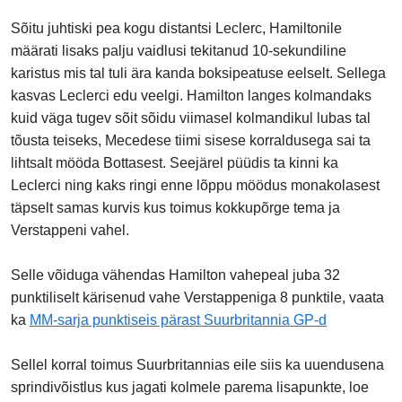
Sõitu juhtiski pea kogu distantsi Leclerc, Hamiltonile
määrati lisaks palju vaidlusi tekitanud 10-sekundiline
karistus mis tal tuli ära kanda boksipeatuse eelselt. Sellega
kasvas Leclerci edu veelgi. Hamilton langes kolmandaks
kuid väga tugev sõit sõidu viimasel kolmandikul lubas tal
tõusta teiseks, Mecedese tiimi sisese korraldusega sai ta
lihtsalt mööda Bottasest. Seejärel püüdis ta kinni ka
Leclerci ning kaks ringi enne lõppu möödus monakolasest
täpselt samas kurvis kus toimus kokkupõrge tema ja
Verstappeni vahel.
Selle võiduga vähendas Hamilton vahepeal juba 32
punktiliselt kärisenud vahe Verstappeniga 8 punktile, vaata
ka
MM-sarja punktiseis pärast Suurbritannia GP-d
Sellel korral toimus Suurbritannias eile siis ka uuendusena
sprindivõistlus kus jagati kolmele parema lisapunkte, loe