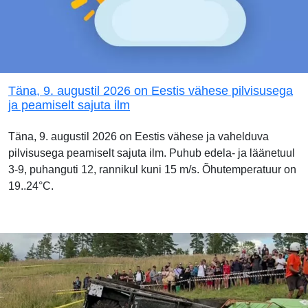
Täna, 9. augustil 2026 on Eestis vähese pilvisusega
ja peamiselt sajuta ilm
Täna, 9. augustil 2026 on Eestis vähese ja vahelduva
pilvisusega peamiselt sajuta ilm. Puhub edela- ja läänetuul
3-9, puhanguti 12, rannikul kuni 15 m/s. Õhutemperatuur on
19..24°C.