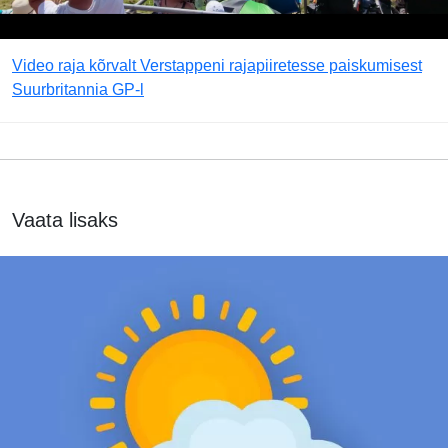
Video raja kõrvalt Verstappeni rajapiiretesse paiskumisest
Suurbritannia GP-l
Vaata lisaks