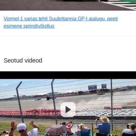
Vormel-1 sarjas tehti Suubritannia GP-l ajalugu, peeti
esimene sprindivõistlus
Seotud videod