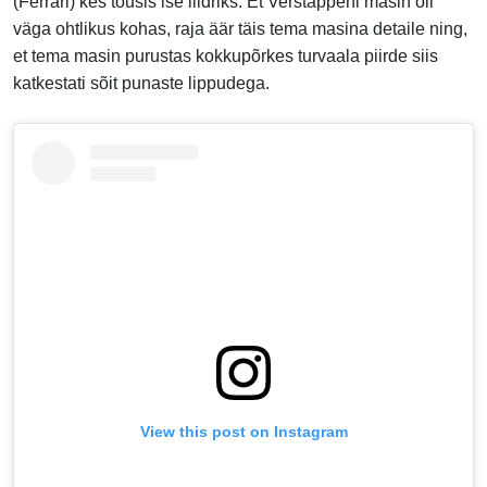
(Ferrari) kes tõusis ise liidriks. Et Verstappeni masin oli
väga ohtlikus kohas, raja äär täis tema masina detaile ning,
et tema masin purustas kokkupõrkes turvaala piirde siis
katkestati sõit punaste lippudega.
View this post on Instagram