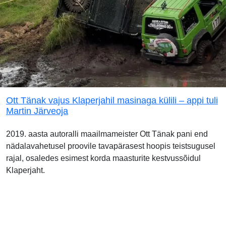
Ott Tänak vajus Klaperjahil masinaga külili – appi tuli
Martin Järveoja
2019. aasta autoralli maailmameister Ott Tänak pani end
nädalavahetusel proovile tavapärasest hoopis teistsugusel
rajal, osaledes esimest korda maasturite kestvussõidul
Klaperjaht.