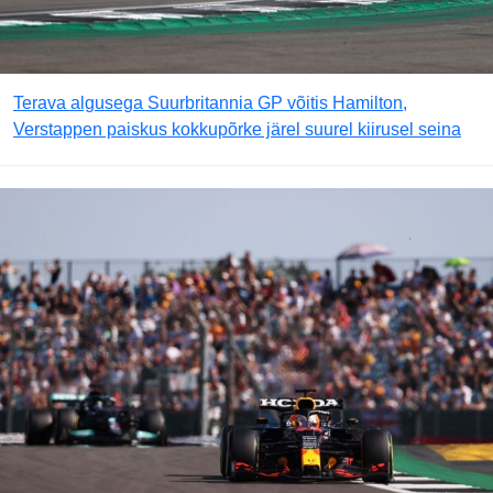
Terava algusega Suurbritannia GP võitis Hamilton,
Verstappen paiskus kokkupõrke järel suurel kiirusel seina