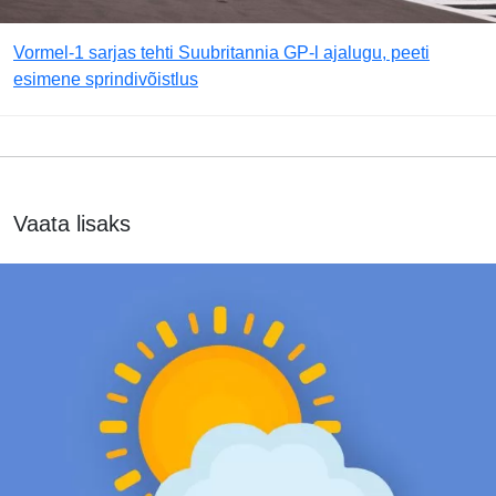
Vormel-1 sarjas tehti Suubritannia GP-l ajalugu, peeti
esimene sprindivõistlus
Vaata lisaks