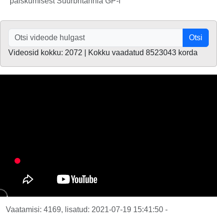
paiskumisest Suurbritannia GP-l
Otsi
Videosid kokku: 2072 | Kokku vaadatud 8523043 korda
Vaatamisi: 4169, lisatud: 2021-07-19 15:41:50 -