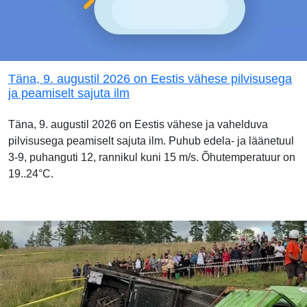
Täna, 9. augustil 2026 on Eestis vähese pilvisusega
ja peamiselt sajuta ilm
Täna, 9. augustil 2026 on Eestis vähese ja vahelduva
pilvisusega peamiselt sajuta ilm. Puhub edela- ja läänetuul
3-9, puhanguti 12, rannikul kuni 15 m/s. Õhutemperatuur on
19..24°C.