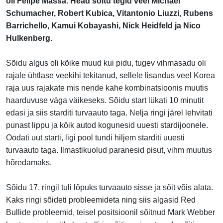
oli Felipe Massa. Head sõitu tegid veel Michael
Schumacher, Robert Kubica, Vitantonio Liuzzi, Rubens
Barrichello, Kamui Kobayashi, Nick Heidfeld ja Nico
Hulkenberg.
Sõidu algus oli kõike muud kui pidu, tugev vihmasadu oli
rajale ühtlase veekihi tekitanud, sellele lisandus veel Korea
raja uus rajakate mis nende kahe kombinatsioonis muutis
haarduvuse väga väikeseks. Sõidu start lükati 10 minutit
edasi ja siis starditi turvaauto taga. Nelja ringi järel lehvitati
punast lippu ja kõik autod kogunesid uuesti stardijoonele.
Oodati uut starti, ligi pool tundi hiljem starditi uuesti
turvaauto taga. Ilmastikuolud paranesid pisut, vihm muutus
hõredamaks.
Sõidu 17. ringil tuli lõpuks turvaauto sisse ja sõit võis alata.
Kaks ringi sõideti probleemideta ning siis algasid Red
Bullide probleemid, teisel positsioonil sõitnud Mark Webber