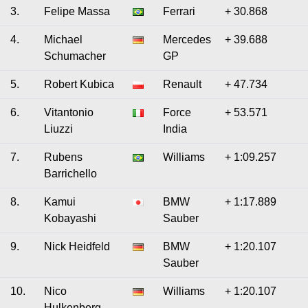
3.
Felipe Massa
Ferrari
+ 30.868
4.
Michael
Mercedes
+ 39.688
Schumacher
GP
5.
Robert Kubica
Renault
+ 47.734
6.
Vitantonio
Force
+ 53.571
Liuzzi
India
7.
Rubens
Williams
+ 1:09.257
Barrichello
8.
Kamui
BMW
+ 1:17.889
Kobayashi
Sauber
9.
Nick Heidfeld
BMW
+ 1:20.107
Sauber
10.
Nico
Williams
+ 1:20.107
Hulkenberg