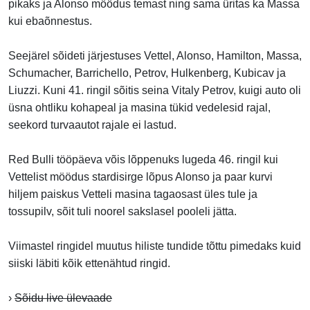
pikaks ja Alonso möödus temast ning sama üritas ka Massa
kui ebaõnnestus.
Seejärel sõideti järjestuses Vettel, Alonso, Hamilton, Massa,
Schumacher, Barrichello, Petrov, Hulkenberg, Kubicav ja
Liuzzi. Kuni 41. ringil sõitis seina Vitaly Petrov, kuigi auto oli
üsna ohtliku kohapeal ja masina tükid vedelesid rajal,
seekord turvaautot rajale ei lastud.
Red Bulli tööpäeva võis lõppenuks lugeda 46. ringil kui
Vettelist möödus stardisirge lõpus Alonso ja paar kurvi
hiljem paiskus Vetteli masina tagaosast üles tule ja
tossupilv, sõit tuli noorel sakslasel pooleli jätta.
Viimastel ringidel muutus hiliste tundide tõttu pimedaks kuid
siiski läbiti kõik ettenähtud ringid.
›
Sõidu live ülevaade