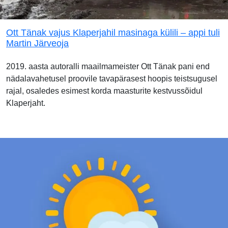
Ott Tänak vajus Klaperjahil masinaga külili – appi tuli
Martin Järveoja
2019. aasta autoralli maailmameister Ott Tänak pani end
nädalavahetusel proovile tavapärasest hoopis teistsugusel
rajal, osaledes esimest korda maasturite kestvussõidul
Klaperjaht.