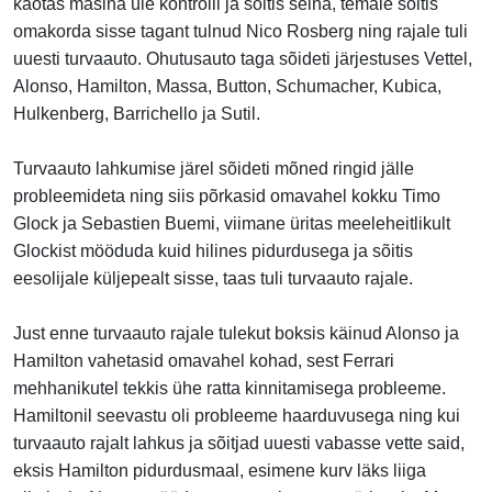
kaotas masina üle kontrolli ja sõitis seina, temale sõitis
omakorda sisse tagant tulnud Nico Rosberg ning rajale tuli
uuesti turvaauto. Ohutusauto taga sõideti järjestuses Vettel,
Alonso, Hamilton, Massa, Button, Schumacher, Kubica,
Hulkenberg, Barrichello ja Sutil.
Turvaauto lahkumise järel sõideti mõned ringid jälle
probleemideta ning siis põrkasid omavahel kokku Timo
Glock ja Sebastien Buemi, viimane üritas meeleheitlikult
Glockist mööduda kuid hilines pidurdusega ja sõitis
eesolijale küljepealt sisse, taas tuli turvaauto rajale.
Just enne turvaauto rajale tulekut boksis käinud Alonso ja
Hamilton vahetasid omavahel kohad, sest Ferrari
mehhanikutel tekkis ühe ratta kinnitamisega probleeme.
Hamiltonil seevastu oli probleeme haarduvusega ning kui
turvaauto rajalt lahkus ja sõitjad uuesti vabasse vette said,
eksis Hamilton pidurdusmaal, esimene kurv läks liiga