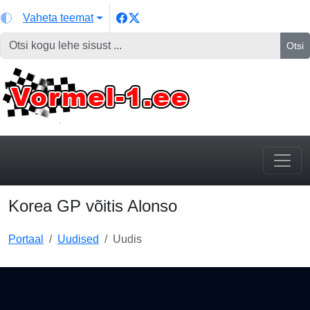
Vaheta teemat
Otsi
Korea GP võitis Alonso
Portaal
Uudised
Uudis