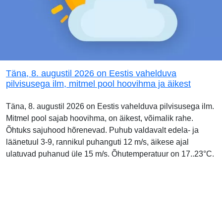
Täna, 8. augustil 2026 on Eestis vahelduva
pilvisusega ilm, mitmel pool hoovihma ja äikest
Täna, 8. augustil 2026 on Eestis vahelduva pilvisusega ilm.
Mitmel pool sajab hoovihma, on äikest, võimalik rahe.
Õhtuks sajuhood hõrenevad. Puhub valdavalt edela- ja
läänetuul 3-9, rannikul puhanguti 12 m/s, äikese ajal
ulatuvad puhanud üle 15 m/s. Õhutemperatuur on 17..23°C.