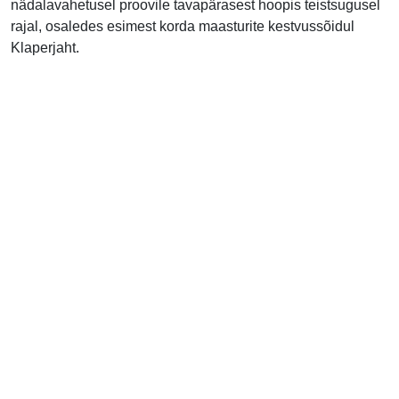
nädalavahetusel proovile tavapärasest hoopis teistsugusel
rajal, osaledes esimest korda maasturite kestvussõidul
Klaperjaht.