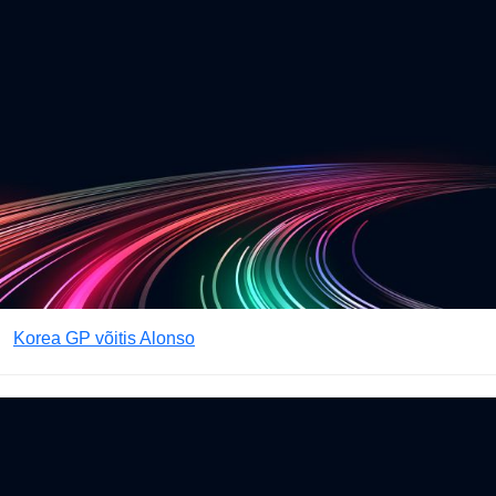
Korea GP võitis Alonso