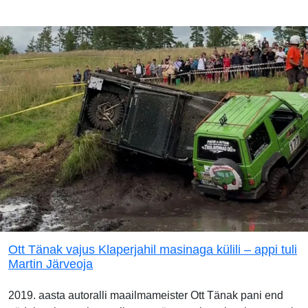
Ott Tänak vajus Klaperjahil masinaga külili – appi tuli
Martin Järveoja
2019. aasta autoralli maailmameister Ott Tänak pani end