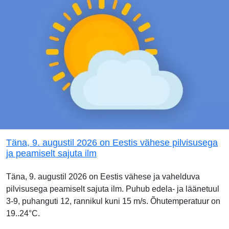
Täna, 9. augustil 2026 on Eestis vähese pilvisusega
ja peamiselt sajuta ilm
Täna, 9. augustil 2026 on Eestis vähese ja vahelduva
pilvisusega peamiselt sajuta ilm. Puhub edela- ja läänetuul
3-9, puhanguti 12, rannikul kuni 15 m/s. Õhutemperatuur on
19..24°C.