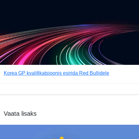
Korea GP kvalifikatsioonis esirida Red Bullidele
Vaata lisaks