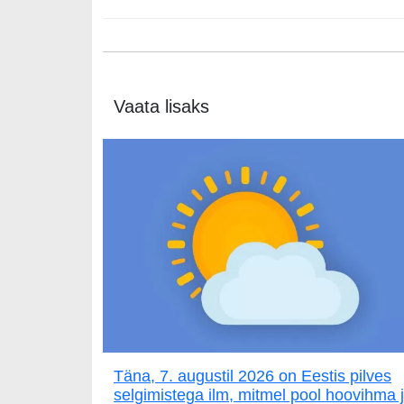
Vaata lisaks
Täna, 7. augustil 2026 on Eestis pilves
selgimistega ilm, mitmel pool hoovihma 