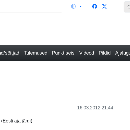
/sõitjad
Tulemused
Punktiseis
Videod
Pildid
Ajalu
16.03.2012 21:44
Eesti aja järgi)