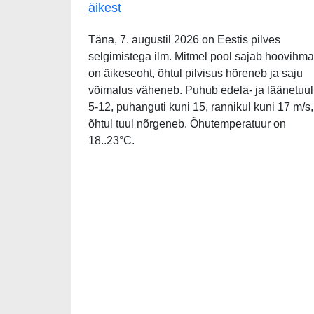
äikest
Täna, 7. augustil 2026 on Eestis pilves
selgimistega ilm. Mitmel pool sajab hoovihma
on äikeseoht, õhtul pilvisus hõreneb ja saju
võimalus väheneb. Puhub edela- ja läänetuul
5-12, puhanguti kuni 15, rannikul kuni 17 m/s,
õhtul tuul nõrgeneb. Õhutemperatuur on
18..23°C.