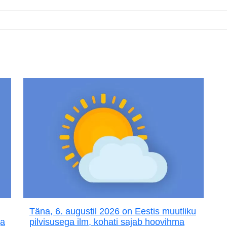
Täna, 6. augustil 2026 on Eestis muutliku
ja
pilvisusega ilm, kohati sajab hoovihma