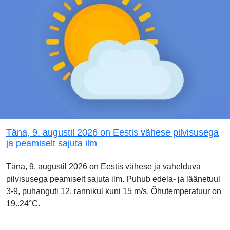
Täna, 9. augustil 2026 on Eestis vähese pilvisusega
ja peamiselt sajuta ilm
Täna, 9. augustil 2026 on Eestis vähese ja vahelduva
pilvisusega peamiselt sajuta ilm. Puhub edela- ja läänetuul
3-9, puhanguti 12, rannikul kuni 15 m/s. Õhutemperatuur on
19..24°C.