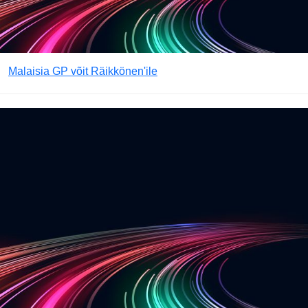
Malaisia GP võit Räikkönen'ile