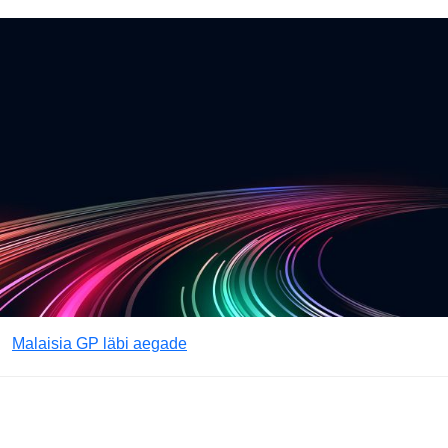
Malaisia GP läbi aegade