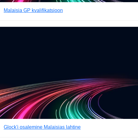
Malaisia GP kvalifikatsioon
Glock'i osalemine Malaisias lahtine