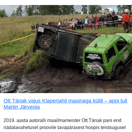
Ott Tänak vajus Klaperjahil masinaga külili – appi tuli
Martin Järveoja
2019. aasta autoralli maailmameister Ott Tänak pani end
nädalavahetusel proovile tavapärasest hoopis teistsugusel