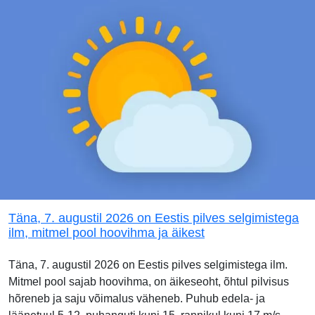
Täna, 7. augustil 2026 on Eestis pilves selgimistega
ilm, mitmel pool hoovihma ja äikest
Täna, 7. augustil 2026 on Eestis pilves selgimistega ilm.
Mitmel pool sajab hoovihma, on äikeseoht, õhtul pilvisus
hõreneb ja saju võimalus väheneb. Puhub edela- ja