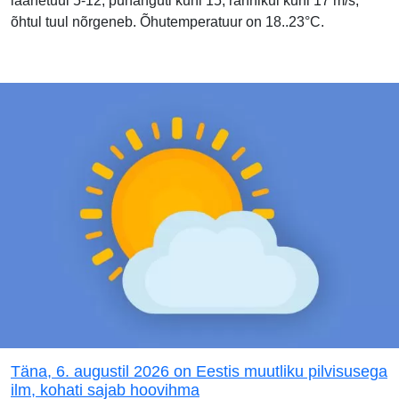
läänetuul 5-12, puhanguti kuni 15, rannikul kuni 17 m/s,
õhtul tuul nõrgeneb. Õhutemperatuur on 18..23°C.
Täna, 6. augustil 2026 on Eestis muutliku pilvisusega
ilm, kohati sajab hoovihma