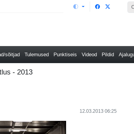
/sõitjad
Tulemused
Punktiseis
Videod
Pildid
Ajalu
lus - 2013
12.03.2013 06:25