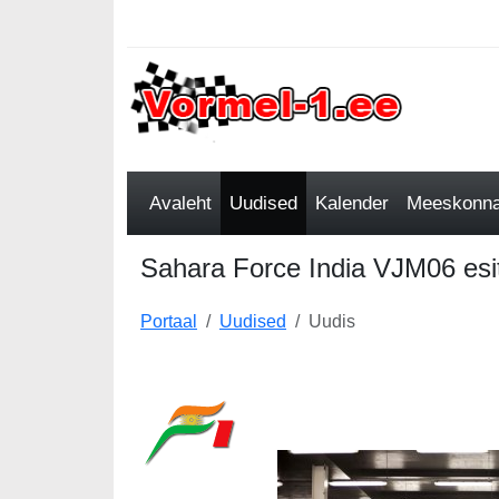
Avaleht
Uudised
Kalender
Meeskonnad
Sahara Force India VJM06 esit
Portaal
Uudised
Uudis