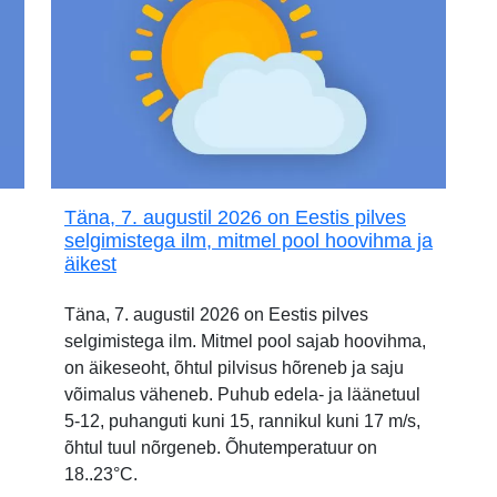
Täna, 7. augustil 2026 on Eestis pilves
selgimistega ilm, mitmel pool hoovihma ja
äikest
Täna, 7. augustil 2026 on Eestis pilves
selgimistega ilm. Mitmel pool sajab hoovihma,
on äikeseoht, õhtul pilvisus hõreneb ja saju
võimalus väheneb. Puhub edela- ja läänetuul
5-12, puhanguti kuni 15, rannikul kuni 17 m/s,
õhtul tuul nõrgeneb. Õhutemperatuur on
18..23°C.