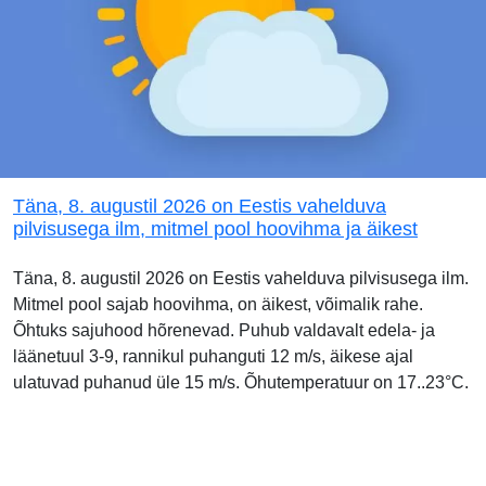
Täna, 8. augustil 2026 on Eestis vahelduva
pilvisusega ilm, mitmel pool hoovihma ja äikest
Täna, 8. augustil 2026 on Eestis vahelduva pilvisusega ilm.
Mitmel pool sajab hoovihma, on äikest, võimalik rahe.
Õhtuks sajuhood hõrenevad. Puhub valdavalt edela- ja
läänetuul 3-9, rannikul puhanguti 12 m/s, äikese ajal
ulatuvad puhanud üle 15 m/s. Õhutemperatuur on 17..23°C.