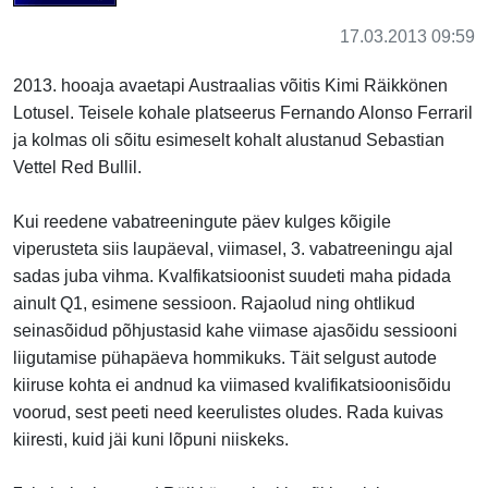
17.03.2013 09:59
2013. hooaja avaetapi Austraalias võitis Kimi Räikkönen
Lotusel. Teisele kohale platseerus Fernando Alonso Ferraril
ja kolmas oli sõitu esimeselt kohalt alustanud Sebastian
Vettel Red Bullil.
Kui reedene vabatreeningute päev kulges kõigile
viperusteta siis laupäeval, viimasel, 3. vabatreeningu ajal
sadas juba vihma. Kvalfikatsioonist suudeti maha pidada
ainult Q1, esimene sessioon. Rajaolud ning ohtlikud
seinasõidud põhjustasid kahe viimase ajasõidu sessiooni
liigutamise pühapäeva hommikuks. Täit selgust autode
kiiruse kohta ei andnud ka viimased kvalifikatsioonisõidu
voorud, sest peeti need keerulistes oludes. Rada kuivas
kiiresti, kuid jäi kuni lõpuni niiskeks.