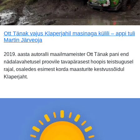
Ott Tänak vajus Klaperjahil masinaga külili – appi tuli
Martin Järveoja
2019. aasta autoralli maailmameister Ott Tänak pani end
nädalavahetusel proovile tavapärasest hoopis teistsugusel
rajal, osaledes esimest korda maasturite kestvussõidul
Klaperjaht.