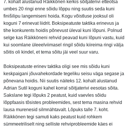
7. kohalt alustanud Räikkönen kerkis sõitjaterivi etteotsa
umbes 20 ringi enne sõidu lõppu ning suutis seda kuni
finišilipu langemiseni hoida. Kogu võistluse jooksul oli
koguni 7 erinevat liidrit. Boksipeatuste taktika erinevus ja
tihe konkurents hoidis põnevust üleval kuni lõpuni. Polnud
selge kas Räikköneni rehvid peavad kuni lõpuni vastu, kuid
kui soomlane üleeelviimasel ringil sõidu kiireima ringi välja
sõitis oli kindel, et tema sõitu jäi veel suur varu.
Boksipeatuste erinev taktika oligi see mis sõidu kuni
keskpaigani jõuvahekordade tegeliku seisu väga segase ja
põnevana hoidis. Nii suutis näiteks 12. kohalt alustanud
Adrian Sutil koguni kahel korral sõitjaterivi eesotas sõita.
Sakslane tegi lõpuks 2 peatust, kuid vaevles sõidu
lõppfaasis tõsistes probleemides, sest tema masina rehvid
lausa murenesid silmnähtavalt. Lõpuks talle 7. koht.
Räikkönen tegi samuti kaks peatust kuid rohkem
sümmeetriliselt ning selliste rehviprobleemide käes ei