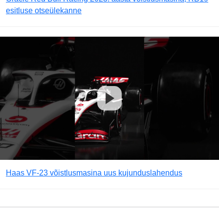
esitluse otseülekanne
Haas VF-23 võistlusmasina uus kujunduslahendus