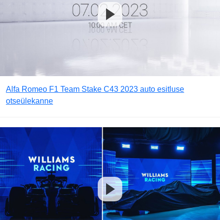
Alfa Romeo F1 Team Stake C43 2023 auto esitluse
otseülekanne