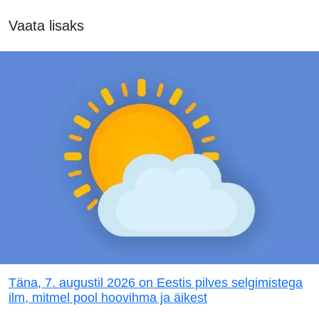
Vaata lisaks
Täna, 7. augustil 2026 on Eestis pilves selgimistega
ilm, mitmel pool hoovihma ja äikest