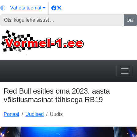
Vaheta teemat
Otsi
Red Bull esitles oma 2023. aasta
võistlusmasinat tähisega RB19
Portaal
Uudised
Uudis