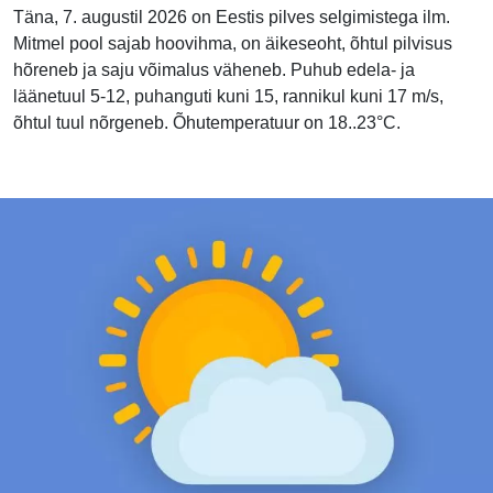
Täna, 7. augustil 2026 on Eestis pilves selgimistega ilm.
Mitmel pool sajab hoovihma, on äikeseoht, õhtul pilvisus
hõreneb ja saju võimalus väheneb. Puhub edela- ja
läänetuul 5-12, puhanguti kuni 15, rannikul kuni 17 m/s,
õhtul tuul nõrgeneb. Õhutemperatuur on 18..23°C.