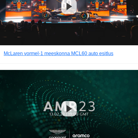
McLaren vormel-1 meeskonna MCL60 auto esitlus