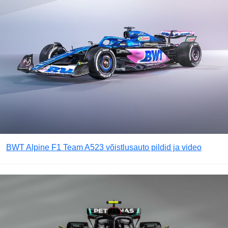
BWT Alpine F1 Team A523 võistlusauto pildid ja video