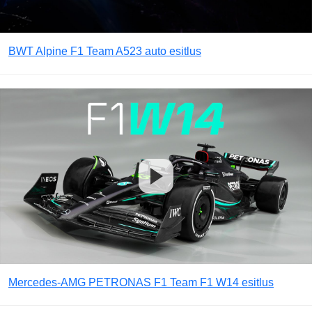
BWT Alpine F1 Team A523 auto esitlus
Mercedes-AMG PETRONAS F1 Team F1 W14 esitlus