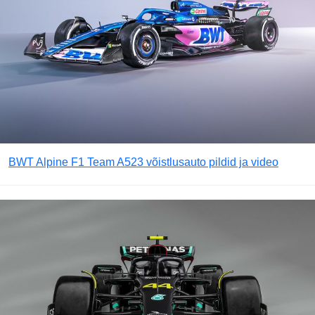
BWT Alpine F1 Team A523 võistlusauto pildid ja video