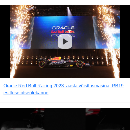
Oracle Red Bull Racing 2023. aasta võistlusmasina, RB19
esitluse otseülekanne