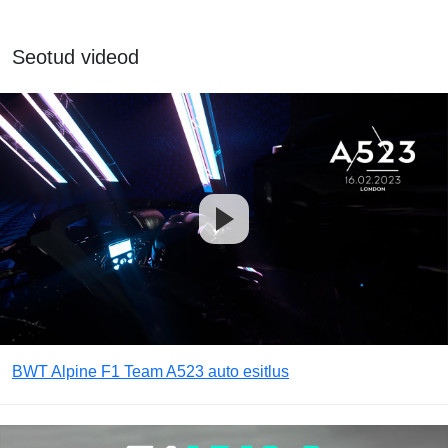
Seotud videod
BWT Alpine F1 Team A523 auto esitlus