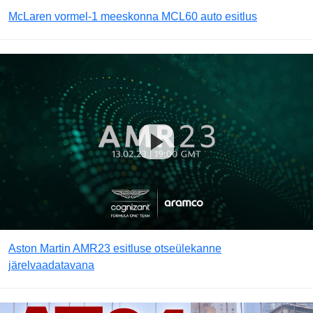
McLaren vormel-1 meeskonna MCL60 auto esitlus
Aston Martin AMR23 esitluse otseülekanne
järelvaadatavana