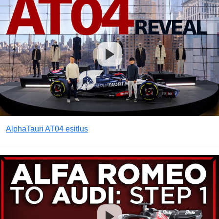
AlphaTauri AT04 esitlus