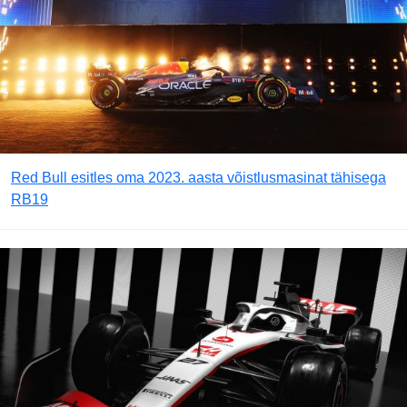
Red Bull esitles oma 2023. aasta võistlusmasinat tähisega
RB19