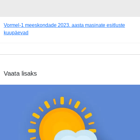
Vormel-1 meeskondade 2023. aasta masinate esitluste
kuupäevad
Vaata lisaks