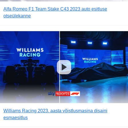
Alfa Romeo F1 Team Stake C43 2023 auto esitluse
otseülekanne
Williams Racing 2023. aasta võistlusmasina disaini
esmaesitlus