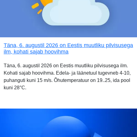
Täna, 6. augustil 2026 on Eestis muutliku pilvisusega
ilm, kohati sajab hoovihma
Täna, 6. augustil 2026 on Eestis muutliku pilvisusega ilm.
Kohati sajab hoovihma. Edela- ja läänetuul tugevneb 4-10,
puhanguti kuni 15 m/s. Õhutemperatuur on 19..25, ida pool
kuni 28°C.