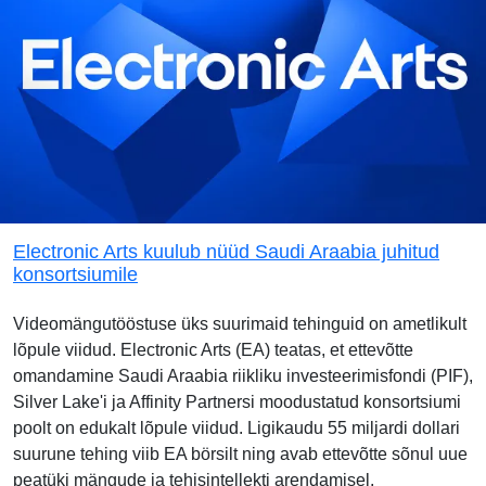
Electronic Arts kuulub nüüd Saudi Araabia juhitud
konsortsiumile
Videomängutööstuse üks suurimaid tehinguid on ametlikult
lõpule viidud. Electronic Arts (EA) teatas, et ettevõtte
omandamine Saudi Araabia riikliku investeerimisfondi (PIF),
Silver Lake'i ja Affinity Partnersi moodustatud konsortsiumi
poolt on edukalt lõpule viidud. Ligikaudu 55 miljardi dollari
suurune tehing viib EA börsilt ning avab ettevõtte sõnul uue
peatüki mängude ja tehisintellekti arendamisel.