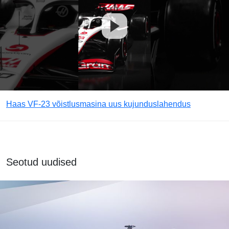
Haas VF-23 võistlusmasina uus kujunduslahendus
Seotud uudised