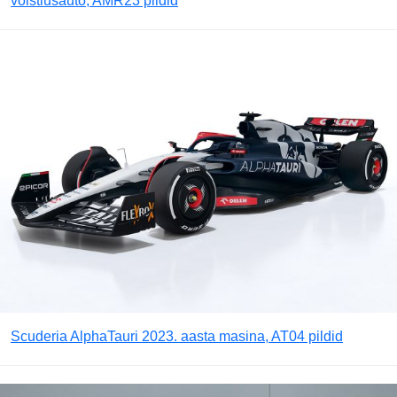
võistlusauto, AMR23 pildid
Scuderia AlphaTauri 2023. aasta masina, AT04 pildid