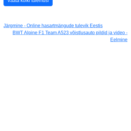
Vaata kõiki tulemusi
Järgmine - Online hasartmängude tulevik Eestis
BWT Alpine F1 Team A523 võistlusauto pildid ja video -
Eelmine