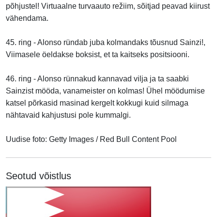
põhjustel! Virtuaalne turvaauto režiim, sõitjad peavad kiirust
vähendama.
45. ring - Alonso ründab juba kolmandaks tõusnud Sainzi!,
Viimasele öeldakse boksist, et ta kaitseks positsiooni.
46. ring - Alonso rünnakud kannavad vilja ja ta saabki
Sainzist mööda, vanameister on kolmas! Ühel möödumise
katsel põrkasid masinad kergelt kokkugi kuid silmaga
nähtavaid kahjustusi pole kummalgi.
Uudise foto: Getty Images / Red Bull Content Pool
Seotud võistlus