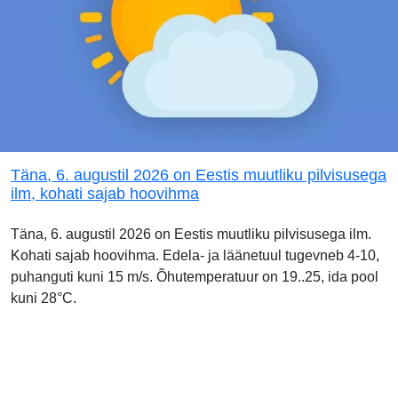
Täna, 6. augustil 2026 on Eestis muutliku pilvisusega
ilm, kohati sajab hoovihma
Täna, 6. augustil 2026 on Eestis muutliku pilvisusega ilm.
Kohati sajab hoovihma. Edela- ja läänetuul tugevneb 4-10,
puhanguti kuni 15 m/s. Õhutemperatuur on 19..25, ida pool
kuni 28°C.