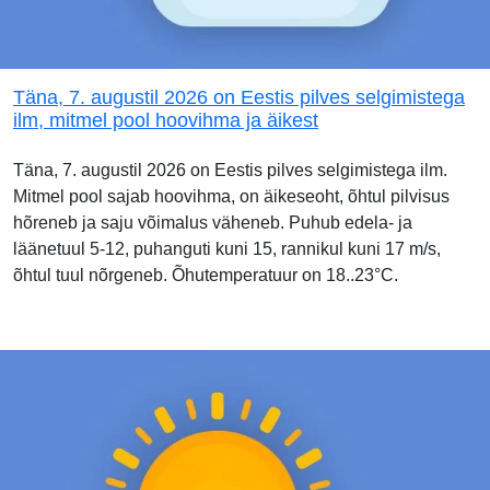
Täna, 7. augustil 2026 on Eestis pilves selgimistega
ilm, mitmel pool hoovihma ja äikest
Täna, 7. augustil 2026 on Eestis pilves selgimistega ilm.
Mitmel pool sajab hoovihma, on äikeseoht, õhtul pilvisus
hõreneb ja saju võimalus väheneb. Puhub edela- ja
läänetuul 5-12, puhanguti kuni 15, rannikul kuni 17 m/s,
õhtul tuul nõrgeneb. Õhutemperatuur on 18..23°C.