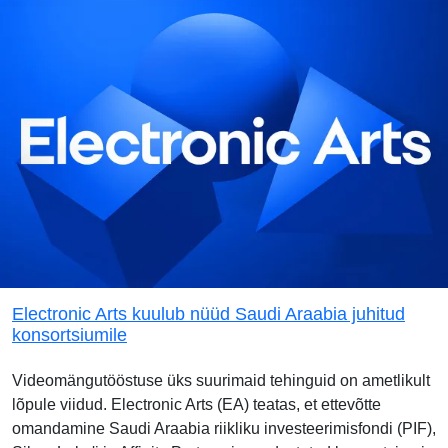
Electronic Arts kuulub nüüd Saudi Araabia juhitud
konsortsiumile
Videomängutööstuse üks suurimaid tehinguid on ametlikult
lõpule viidud. Electronic Arts (EA) teatas, et ettevõtte
omandamine Saudi Araabia riikliku investeerimisfondi (PIF),