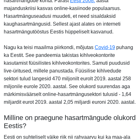
hasartmängude kohta. Pärast
Eesti 2008.
aasta
majanduskriisi kasvas online-kasiinode populaarsus.
Hasartmänguseadusi muudeti, et need sisaldaksid
kaughasartmängusid. Sellest ajast alates on interneti
hasartmängutööstus Eestis hüppeliselt kasvanud.
Nagu ka teisi maailma piirkondi, mõjutas
Covid-19
puhang
ka Eestit. See pandeemia takistas kihlveokontorite
kasutamist füüsilistes kihlveokontorites. Samuti puudusid
live-üritused, millele panustada. Füüsilise kihlvedude
sektori tulud langesid 470 miljonilt eurolt 2019. aastal 258
miljonile eurole 2020. aastal. See olukord suurendas aga
märkimisväärselt online-hasartmängusektori tulusid - 1,64
miljardit eurot 2019. aastal 2,05 miljardi euroni 2020. aastal.
Milline on praegune hasartmängude olukord
Eestis?
Eesti on suhteliselt väike riik nii rahvaarvu kui ka maa-ala