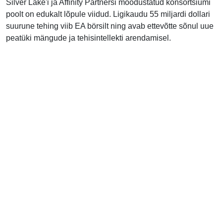
Silver Lake'i ja Affinity Partnersi moodustatud konsortsiumi
poolt on edukalt lõpule viidud. Ligikaudu 55 miljardi dollari
suurune tehing viib EA börsilt ning avab ettevõtte sõnul uue
peatüki mängude ja tehisintellekti arendamisel.