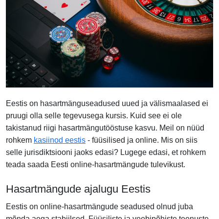
Eestis on hasartmänguseadused uued ja välismaalased ei
pruugi olla selle tegevusega kursis. Kuid see ei ole
takistanud riigi hasartmängutööstuse kasvu. Meil on nüüd
rohkem
kasiinod eestis
- füüsilised ja online. Mis on siis
selle jurisdiktsiooni jaoks edasi? Lugege edasi, et rohkem
teada saada Eesti online-hasartmängude tulevikust.
Hasartmängude ajalugu Eestis
Eestis on online-hasartmängude seadused olnud juba
mõnda aega stabiilsed. Füüsiliste ja veebipõhiste teenuste