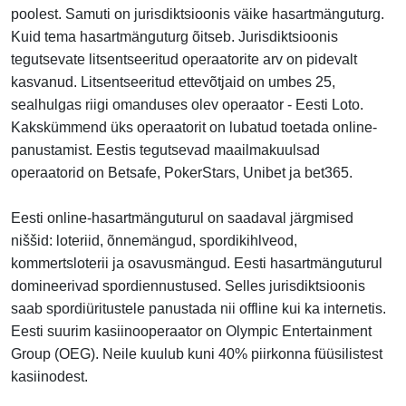
poolest. Samuti on jurisdiktsioonis väike hasartmänguturg.
Kuid tema hasartmänguturg õitseb. Jurisdiktsioonis
tegutsevate litsentseeritud operaatorite arv on pidevalt
kasvanud. Litsentseeritud ettevõtjaid on umbes 25,
sealhulgas riigi omanduses olev operaator - Eesti Loto.
Kakskümmend üks operaatorit on lubatud toetada online-
panustamist. Eestis tegutsevad maailmakuulsad
operaatorid on Betsafe, PokerStars, Unibet ja bet365.
Eesti online-hasartmänguturul on saadaval järgmised
niššid: loteriid, õnnemängud, spordikihlveod,
kommertsloterii ja osavusmängud. Eesti hasartmänguturul
domineerivad spordiennustused. Selles jurisdiktsioonis
saab spordiüritustele panustada nii offline kui ka internetis.
Eesti suurim kasiinooperaator on Olympic Entertainment
Group (OEG). Neile kuulub kuni 40% piirkonna füüsilistest
kasiinodest.