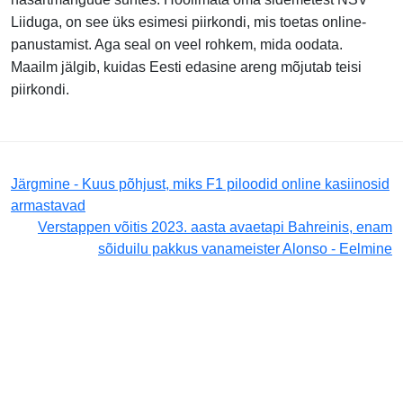
Liiduga, on see üks esimesi piirkondi, mis toetas online-
panustamist. Aga seal on veel rohkem, mida oodata.
Maailm jälgib, kuidas Eesti edasine areng mõjutab teisi
piirkondi.
Järgmine - Kuus põhjust, miks F1 piloodid online kasiinosid
armastavad
Verstappen võitis 2023. aasta avaetapi Bahreinis, enam
sõiduilu pakkus vanameister Alonso - Eelmine