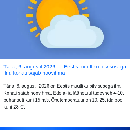
Täna, 6. augustil 2026 on Eestis muutliku pilvisusega
ilm, kohati sajab hoovihma
Täna, 6. augustil 2026 on Eestis muutliku pilvisusega ilm.
Kohati sajab hoovihma. Edela- ja läänetuul tugevneb 4-10,
puhanguti kuni 15 m/s. Õhutemperatuur on 19..25, ida pool
kuni 28°C.