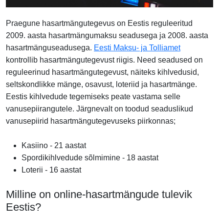
Praegune hasartmängutegevus on Eestis reguleeritud
2009. aasta hasartmängumaksu seadusega ja 2008. aasta
hasartmänguseadusega.
Eesti Maksu- ja Tolliamet
kontrollib hasartmängutegevust riigis. Need seadused on
reguleerinud hasartmängutegevust, näiteks kihlvedusid,
seltskondlikke mänge, osavust, loteriid ja hasartmänge.
Eestis kihlvedude tegemiseks peate vastama selle
vanusepiirangutele. Järgnevalt on toodud seaduslikud
vanusepiirid hasartmängutegevuseks piirkonnas;
Kasiino - 21 aastat
Spordikihlvedude sõlmimine - 18 aastat
Loterii - 16 aastat
Milline on online-hasartmängude tulevik
Eestis?