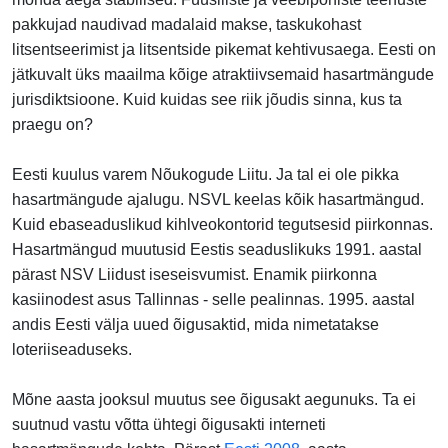
pakkujad naudivad madalaid makse, taskukohast
litsentseerimist ja litsentside pikemat kehtivusaega. Eesti on
jätkuvalt üks maailma kõige atraktiivsemaid hasartmängude
jurisdiktsioone. Kuid kuidas see riik jõudis sinna, kus ta
praegu on?
Eesti kuulus varem Nõukogude Liitu. Ja tal ei ole pikka
hasartmängude ajalugu. NSVL keelas kõik hasartmängud.
Kuid ebaseaduslikud kihlveokontorid tegutsesid piirkonnas.
Hasartmängud muutusid Eestis seaduslikuks 1991. aastal
pärast NSV Liidust iseseisvumist. Enamik piirkonna
kasiinodest asus Tallinnas - selle pealinnas. 1995. aastal
andis Eesti välja uued õigusaktid, mida nimetatakse
loteriiseaduseks.
Mõne aasta jooksul muutus see õigusakt aegunuks. Ta ei
suutnud vastu võtta ühtegi õigusakti interneti