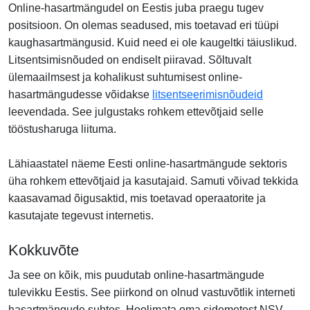
Online-hasartmängudel on Eestis juba praegu tugev
positsioon. On olemas seadused, mis toetavad eri tüüpi
kaughasartmängusid. Kuid need ei ole kaugeltki täiuslikud.
Litsentsimisnõuded on endiselt piiravad. Sõltuvalt
ülemaailmsest ja kohalikust suhtumisest online-
hasartmängudesse võidakse
litsentseerimisnõudeid
leevendada. See julgustaks rohkem ettevõtjaid selle
tööstusharuga liituma.
Lähiaastatel näeme Eesti online-hasartmängude sektoris
üha rohkem ettevõtjaid ja kasutajaid. Samuti võivad tekkida
kaasavamad õigusaktid, mis toetavad operaatorite ja
kasutajate tegevust internetis.
Kokkuvõte
Ja see on kõik, mis puudutab online-hasartmängude
tulevikku Eestis. See piirkond on olnud vastuvõtlik interneti
hasartmängude suhtes. Hoolimata oma sidemetest NSV