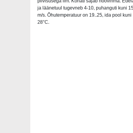
pilvisusega ilm. Kohati sajab hoovihma. Edel
ja läänetuul tugevneb 4-10, puhanguti kuni 1
m/s. Õhutemperatuur on 19..25, ida pool kuni
28°C.