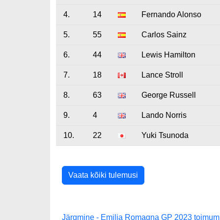
4.
14
Fernando Alonso
5.
55
Carlos Sainz
6.
44
Lewis Hamilton
7.
18
Lance Stroll
8.
63
George Russell
9.
4
Lando Norris
10.
22
Yuki Tsunoda
Vaata kõiki tulemusi
Järgmine - Emilia Romagna GP 2023 toimum