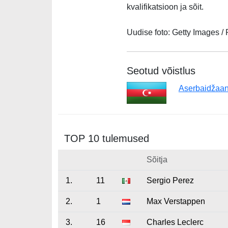
kvalifikatsioon ja sõit.
Uudise foto: Getty Images /
Seotud võistlus
Aserbaidžaa
TOP 10 tulemused
Sõitja
1.
11
Sergio Perez
2.
1
Max Verstappen
3.
16
Charles Leclerc