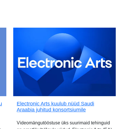
u
Electronic Arts kuulub nüüd Saudi
Araabia juhitud konsortsiumile
Videomängutööstuse üks suurimaid tehinguid