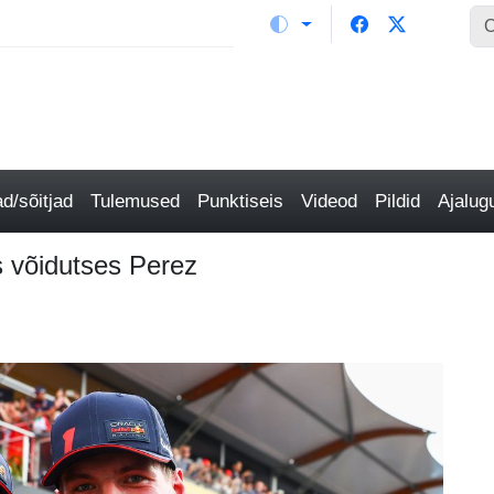
/sõitjad
Tulemused
Punktiseis
Videod
Pildid
Ajalu
s võidutses Perez