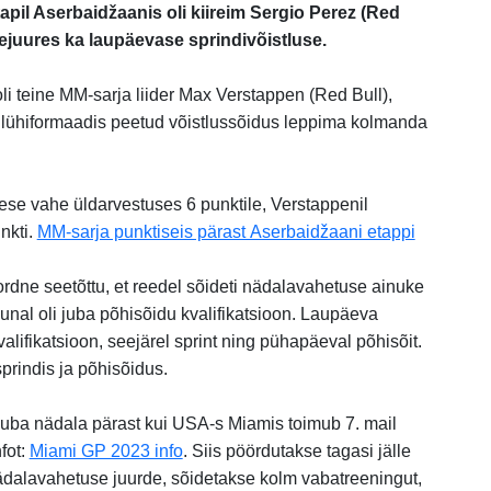
tapil Aserbaidžaanis oli kiireim Sergio Perez (Red
eejuures ka laupäevase sprindivõistluse.
 teine MM-sarja liider Max Verstappen (Red Bull),
lühiformaadis peetud võistlussõidus leppima kolmanda
se vahe üldarvestuses 6 punktile, Verstappenil
nkti.
MM-sarja punktiseis pärast Aserbaidžaani etappi
dne seetõttu, et reedel sõideti nädalavahetuse ainuke
unal oli juba põhisõidu kvalifikatsioon. Laupäeva
alifikatsioon, seejärel sprint ning pühapäeval põhisõit.
sprindis ja põhisõidus.
uba nädala pärast kui USA-s Miamis toimub 7. mail
nfot:
Miami GP 2023 info
. Siis pöördutakse tagasi jälle
ädalavahetuse juurde, sõidetakse kolm vabatreeningut,