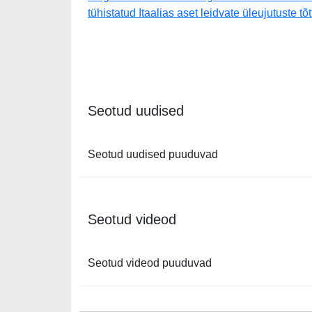
tühistatud Itaalias aset leidvate üleujutuste tõt
Seotud uudised
Seotud uudised puuduvad
Seotud videod
Seotud videod puuduvad