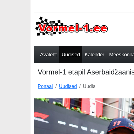
Avaleht
Uudised
Kalender
Meeskonnad
Vormel-1 etapil Aserbaidžaani
Portaal
Uudised
Uudis