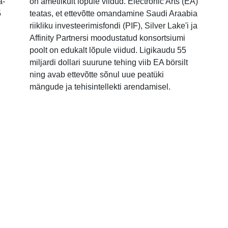
a-
on ametlikult lõpule viidud. Electronic Arts (EA)
5
teatas, et ettevõtte omandamine Saudi Araabia
riikliku investeerimisfondi (PIF), Silver Lake'i ja
Affinity Partnersi moodustatud konsortsiumi
poolt on edukalt lõpule viidud. Ligikaudu 55
miljardi dollari suurune tehing viib EA börsilt
ning avab ettevõtte sõnul uue peatüki
mängude ja tehisintellekti arendamisel.