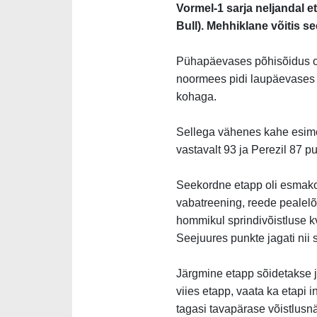
Vormel-1 sarja neljandal e
Bull). Mehhiklane võitis s
Pühapäevases põhisõidus oli
noormees pidi laupäevases 
kohaga.
Sellega vähenes kahe esime
vastavalt 93 ja Perezil 87 pu
Seekordne etapp oli esmakor
vabatreening, reede pealelõ
hommikul sprindivõistluse kv
Seejuures punkte jagati nii 
Järgmine etapp sõidetakse j
viies etapp, vaata ka etapi i
tagasi tavapärase võistlusn