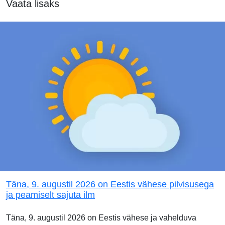
Vaata lisaks
Täna, 9. augustil 2026 on Eestis vähese pilvisusega
ja peamiselt sajuta ilm
Täna, 9. augustil 2026 on Eestis vähese ja vahelduva