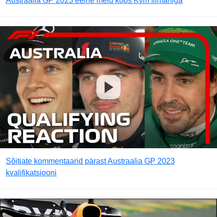
Austraalia GP 2023 eelne melu koos Kym Illmaniga
Sõitjate kommentaarid pärast Austraalia GP 2023
kvalifikatsiooni