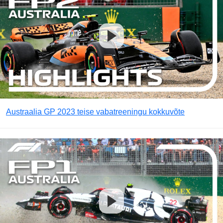
Austraalia GP 2023 teise vabatreeningu kokkuvõte