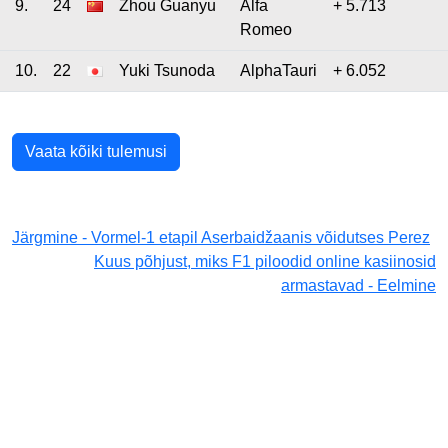
9.
24
Zhou Guanyu
Alfa
+ 5.713
Romeo
10.
22
Yuki Tsunoda
AlphaTauri
+ 6.052
Vaata kõiki tulemusi
Järgmine - Vormel-1 etapil Aserbaidžaanis võidutses Perez
Kuus põhjust, miks F1 piloodid online kasiinosid
armastavad - Eelmine