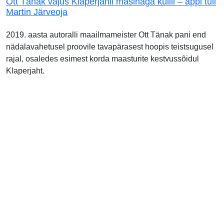
Ott Tänak vajus Klaperjahil masinaga külili – appi tuli
Martin Järveoja
2019. aasta autoralli maailmameister Ott Tänak pani end
nädalavahetusel proovile tavapärasest hoopis teistsugusel
rajal, osaledes esimest korda maasturite kestvussõidul
Klaperjaht.