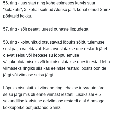
56. ring - uus start ning kohe esimeses kurvis suur
"külakuhi", 3. kohal sõitnud Alonso ja 4. kohal olnud Sainz
põrkasid kokku.
57. ring - sõit peatati uuesti punaste lippudega.
58. ring - kohtunikud otsustavad lõpuks sõidu tulemuse,
sest palju vaieldavat. Kas arvestatakse uue restardi järel
olevat seisu või hetkeseisu lõpptulemuse
väljakuulutamiseks või kui otsustatakse uuesti restart teha
viimaseks ringiks siis kas eelmise restardi positsioonide
järgi või viimase seisu järgi.
Lõpuks otsustati, et viimane ring tehakse turvaauto järel
seisu järgi mis oli enne viimast restarti. Lisaks sai + 5
sekundilise karistuse eelviimase restardi ajal Alonsoga
kokkupõrke põhjustanud Sainz.