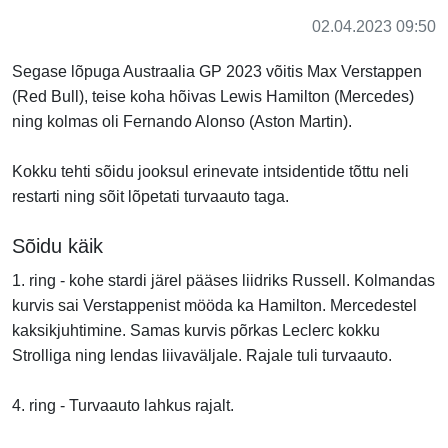
02.04.2023 09:50
Segase lõpuga Austraalia GP 2023 võitis Max Verstappen
(Red Bull), teise koha hõivas Lewis Hamilton (Mercedes)
ning kolmas oli Fernando Alonso (Aston Martin).
Kokku tehti sõidu jooksul erinevate intsidentide tõttu neli
restarti ning sõit lõpetati turvaauto taga.
Sõidu käik
1. ring - kohe stardi järel pääses liidriks Russell. Kolmandas
kurvis sai Verstappenist mööda ka Hamilton. Mercedestel
kaksikjuhtimine. Samas kurvis põrkas Leclerc kokku
Strolliga ning lendas liivaväljale. Rajale tuli turvaauto.
4. ring - Turvaauto lahkus rajalt.