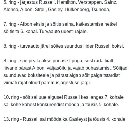
5. ring - järjestus Russell, Hamilton, Verstappen, Sainz,
Alonso, Albon, Stroll, Gasley, Hulkenberg, Tsunoda,
7. ring - Albon eksis ja sõitis seina, katkestamise hetkel
sõitis ta 6. kohal. Turvaauto uuesti rajale.
8. ring - turvaauto järel sõites suundus liider Russell boksi.
8. ring - sõit peatatakse punase lipuga, sest rada liialt
liivane pärast Alboni väljasõitu ja vajab puhastamist. Sõitjad
suunduvad boksiteele ja pärast algab sõit paigaltstardist
viimati rajal olnud paremusjärjestuse järgi.
10. ring - sõit sai uue alguse! Russell kes langes 7. kohale
sai kohe kahest konkurendist mööda ja tõusis 5. kohale.
13. ring - Russell sai mööda ka Gasleyst ja tõusis 4. kohale.