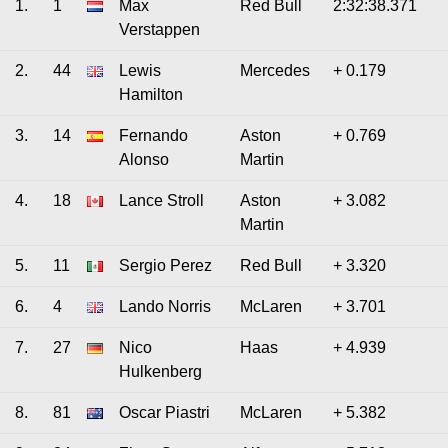
1.
1
Max
Red Bull
2:32:38.371
Verstappen
2.
44
Lewis
Mercedes
+ 0.179
Hamilton
3.
14
Fernando
Aston
+ 0.769
Alonso
Martin
4.
18
Lance Stroll
Aston
+ 3.082
Martin
5.
11
Sergio Perez
Red Bull
+ 3.320
6.
4
Lando Norris
McLaren
+ 3.701
7.
27
Nico
Haas
+ 4.939
Hulkenberg
8.
81
Oscar Piastri
McLaren
+ 5.382