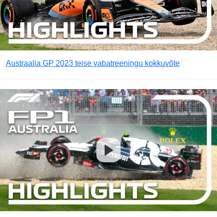
Austraalia GP 2023 teise vabatreeningu kokkuvõte