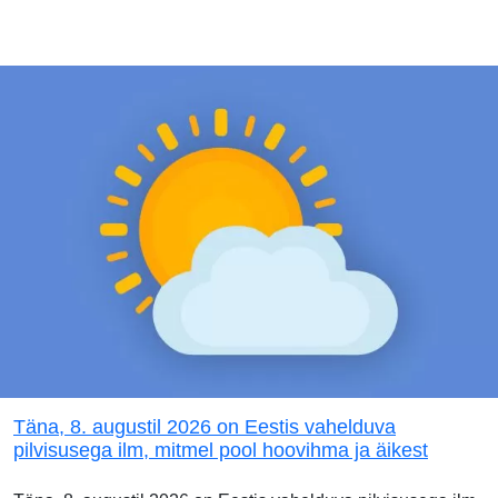
Täna, 8. augustil 2026 on Eestis vahelduva
pilvisusega ilm, mitmel pool hoovihma ja äikest