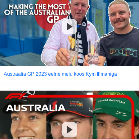
Austraalia GP 2023 eelne melu koos Kym Illmaniga