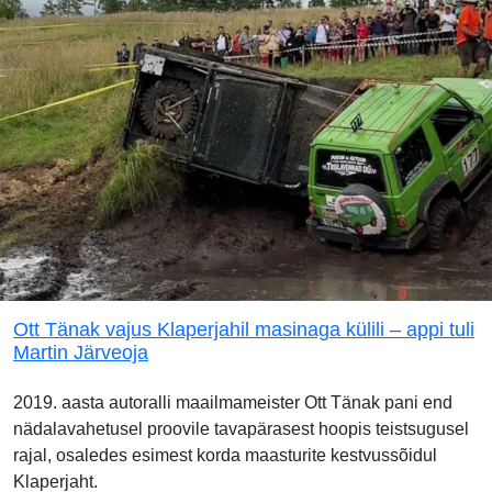
Ott Tänak vajus Klaperjahil masinaga külili – appi tuli
Martin Järveoja
2019. aasta autoralli maailmameister Ott Tänak pani end
nädalavahetusel proovile tavapärasest hoopis teistsugusel
rajal, osaledes esimest korda maasturite kestvussõidul
Klaperjaht.