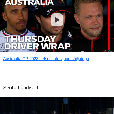
Austraalia GP 2023 eelsed intervjuud sõitjatega
Seotud uudised