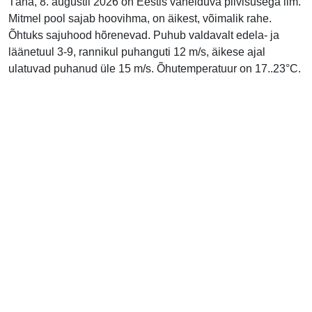
Täna, 8. augustil 2026 on Eestis vahelduva pilvisusega ilm.
Mitmel pool sajab hoovihma, on äikest, võimalik rahe.
Õhtuks sajuhood hõrenevad. Puhub valdavalt edela- ja
läänetuul 3-9, rannikul puhanguti 12 m/s, äikese ajal
ulatuvad puhanud üle 15 m/s. Õhutemperatuur on 17..23°C.