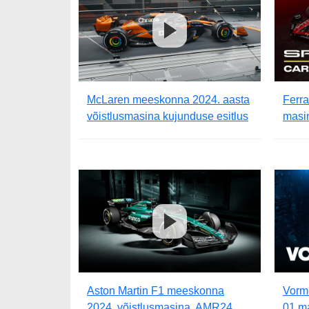
McLaren meeskonna 2024. aasta
Ferra
võistlusmasina kujunduse esitlus
masin
Aston Martin F1 meeskonna
Vorm
2024. võistlusmasina, AMR24
01 ma