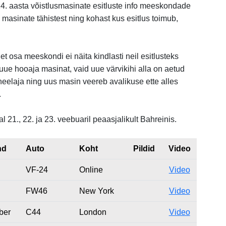
 aasta võistlusmasinate esitluste info meeskondade
masinate tähistest ning kohast kus esitlus toimub,
et osa meeskondi ei näita kindlasti neil esitlusteks
e hooaja masinat, vaid uue värvikihi alla on aetud
neelaja ning uus masin veereb avalikuse ette alles
.
l 21., 22. ja 23. veebuaril peaasjalikult Bahreinis.
nd
Auto
Koht
Pildid
Video
VF-24
Online
Video
FW46
New York
Video
ber
C44
London
Video