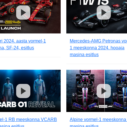
ri 2024. aasta vormel-1
Mercedes-AMG Petronas vo
a, SF-24, esitlus
1 meeskonna 2024. hooaja
masina esitlus
el-1 RB meeskonna VCARB
Alpine vormel-1 meeskonna
sina esitlus
masina esitlus