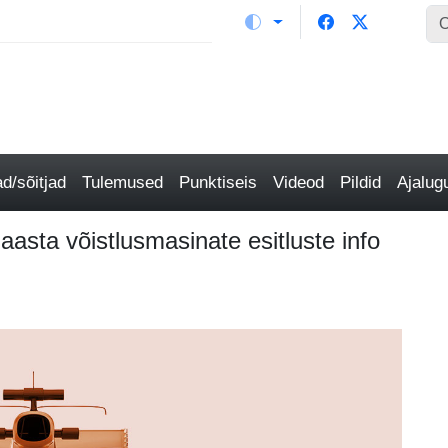
/sõitjad
Tulemused
Punktiseis
Videod
Pildid
Ajalu
sta võistlusmasinate esitluste info