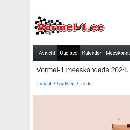
Avaleht
Uudised
Kalender
Meeskonnad
Vormel-1 meeskondade 2024. aa
Portaal
Uudised
Uudis