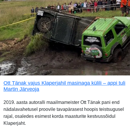
Ott Tänak vajus Klaperjahil masinaga külili – appi tuli
Martin Järveoja
2019. aasta autoralli maailmameister Ott Tänak pani end
nädalavahetusel proovile tavapärasest hoopis teistsugusel
rajal, osaledes esimest korda maasturite kestvussõidul
Klaperjaht.