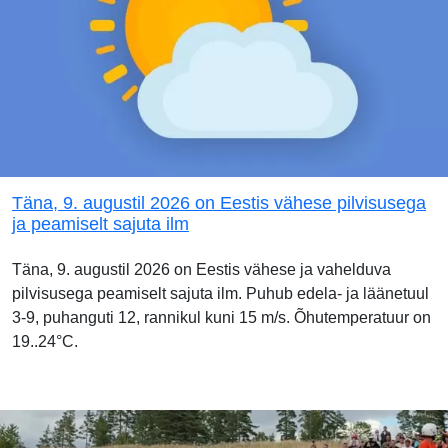
Täna, 9. augustil 2026 on Eestis vähese pilvisusega
ja peamiselt sajuta ilm
Täna, 9. augustil 2026 on Eestis vähese ja vahelduva
pilvisusega peamiselt sajuta ilm. Puhub edela- ja läänetuul
3-9, puhanguti 12, rannikul kuni 15 m/s. Õhutemperatuur on
19..24°C.