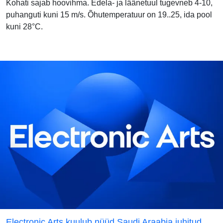
Kohati sajab hoovihma. Edela- ja läänetuul tugevneb 4-10,
puhanguti kuni 15 m/s. Õhutemperatuur on 19..25, ida pool
kuni 28°C.
Electronic Arts kuulub nüüd Saudi Araabia juhitud