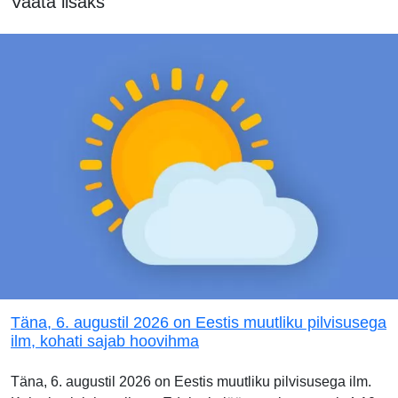
Vaata lisaks
Täna, 6. augustil 2026 on Eestis muutliku pilvisusega
ilm, kohati sajab hoovihma
Täna, 6. augustil 2026 on Eestis muutliku pilvisusega ilm.