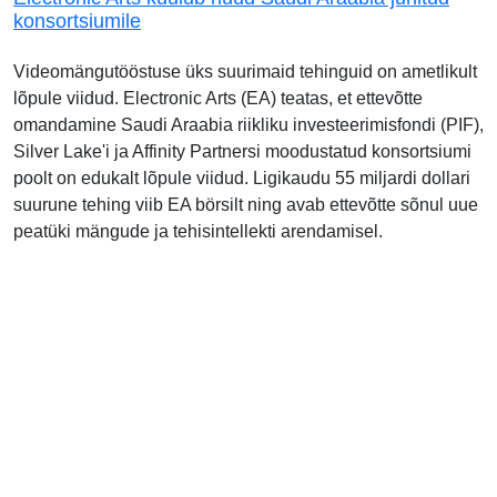
konsortsiumile
Videomängutööstuse üks suurimaid tehinguid on ametlikult
lõpule viidud. Electronic Arts (EA) teatas, et ettevõtte
omandamine Saudi Araabia riikliku investeerimisfondi (PIF),
Silver Lake'i ja Affinity Partnersi moodustatud konsortsiumi
poolt on edukalt lõpule viidud. Ligikaudu 55 miljardi dollari
suurune tehing viib EA börsilt ning avab ettevõtte sõnul uue
peatüki mängude ja tehisintellekti arendamisel.