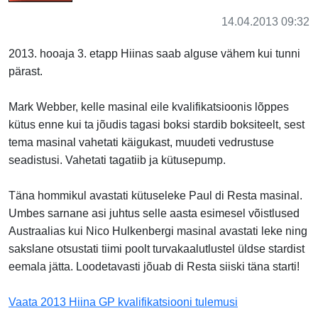
14.04.2013 09:32
2013. hooaja 3. etapp Hiinas saab alguse vähem kui tunni
pärast.
Mark Webber, kelle masinal eile kvalifikatsioonis lõppes
kütus enne kui ta jõudis tagasi boksi stardib boksiteelt, sest
tema masinal vahetati käigukast, muudeti vedrustuse
seadistusi. Vahetati tagatiib ja kütusepump.
Täna hommikul avastati kütuseleke Paul di Resta masinal.
Umbes sarnane asi juhtus selle aasta esimesel võistlused
Austraalias kui Nico Hulkenbergi masinal avastati leke ning
sakslane otsustati tiimi poolt turvakaalutlustel üldse stardist
eemala jätta. Loodetavasti jõuab di Resta siiski täna starti!
Vaata 2013 Hiina GP kvalifikatsiooni tulemusi