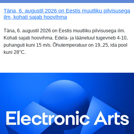
Täna, 6. augustil 2026 on Eestis muutliku pilvisusega
ilm, kohati sajab hoovihma
Täna, 6. augustil 2026 on Eestis muutliku pilvisusega ilm.
Kohati sajab hoovihma. Edela- ja läänetuul tugevneb 4-10,
puhanguti kuni 15 m/s. Õhutemperatuur on 19..25, ida pool
kuni 28°C.