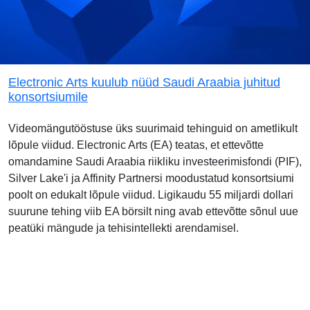
Electronic Arts kuulub nüüd Saudi Araabia juhitud
konsortsiumile
Videomängutööstuse üks suurimaid tehinguid on ametlikult
lõpule viidud. Electronic Arts (EA) teatas, et ettevõtte
omandamine Saudi Araabia riikliku investeerimisfondi (PIF),
Silver Lake'i ja Affinity Partnersi moodustatud konsortsiumi
poolt on edukalt lõpule viidud. Ligikaudu 55 miljardi dollari
suurune tehing viib EA börsilt ning avab ettevõtte sõnul uue
peatüki mängude ja tehisintellekti arendamisel.