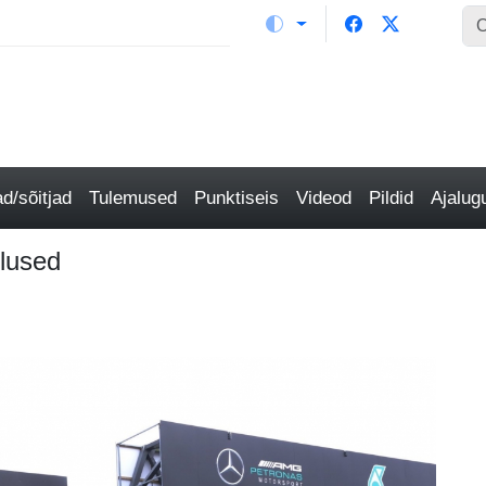
/sõitjad
Tulemused
Punktiseis
Videod
Pildid
Ajalu
lused