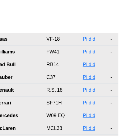
aas
VF-18
Pildid
-
illiams
FW41
Pildid
-
ed Bull
RB14
Pildid
-
auber
C37
Pildid
-
enault
R.S. 18
Pildid
-
rrari
SF71H
Pildid
-
ercedes
W09 EQ
Pildid
-
cLaren
MCL33
Pildid
-