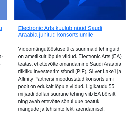
u
Electronic Arts kuulub nüüd Saudi
Araabia juhitud konsortsiumile
Videomängutööstuse üks suurimaid tehinguid
a-
on ametlikult lõpule viidud. Electronic Arts (EA)
5
teatas, et ettevõtte omandamine Saudi Araabia
riikliku investeerimisfondi (PIF), Silver Lake'i ja
Affinity Partnersi moodustatud konsortsiumi
poolt on edukalt lõpule viidud. Ligikaudu 55
miljardi dollari suurune tehing viib EA börsilt
ning avab ettevõtte sõnul uue peatüki
mängude ja tehisintellekti arendamisel.