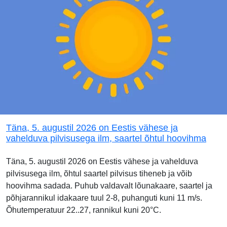
Täna, 5. augustil 2026 on Eestis vähese ja
vahelduva pilvisusega ilm, saartel õhtul hoovihma
Täna, 5. augustil 2026 on Eestis vähese ja vahelduva
pilvisusega ilm, õhtul saartel pilvisus tiheneb ja võib
hoovihma sadada. Puhub valdavalt lõunakaare, saartel ja
põhjarannikul idakaare tuul 2-8, puhanguti kuni 11 m/s.
Õhutemperatuur 22..27, rannikul kuni 20°C.