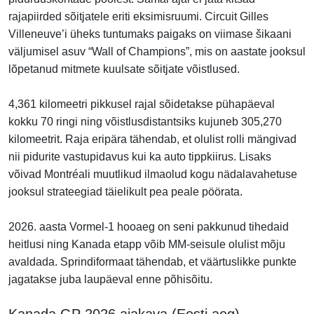
rajapiirded sõitjatele eriti eksimisruumi. Circuit Gilles
Villeneuve’i üheks tuntumaks paigaks on viimase šikaani
väljumisel asuv “Wall of Champions”, mis on aastate jooksul
lõpetanud mitmete kuulsate sõitjate võistlused.
4,361 kilomeetri pikkusel rajal sõidetakse pühapäeval
kokku 70 ringi ning võistlusdistantsiks kujuneb 305,270
kilomeetrit. Raja eripära tähendab, et olulist rolli mängivad
nii pidurite vastupidavus kui ka auto tippkiirus. Lisaks
võivad Montréali muutlikud ilmaolud kogu nädalavahetuse
jooksul strateegiad täielikult pea peale pöörata.
2026. aasta Vormel-1 hooaeg on seni pakkunud tihedaid
heitlusi ning Kanada etapp võib MM-seisule olulist mõju
avaldada. Sprindiformaat tähendab, et väärtuslikke punkte
jagatakse juba laupäeval enne põhisõitu.
Kanada GP 2026 ajakava (Eesti aeg)