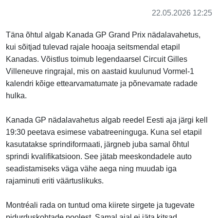
22.05.2026 12:25
Täna õhtul algab Kanada GP Grand Prix nädalavahetus,
kui sõitjad tulevad rajale hooaja seitsmendal etapil
Kanadas. Võistlus toimub legendaarsel Circuit Gilles
Villeneuve ringrajal, mis on aastaid kuulunud Vormel-1
kalendri kõige ettearvamatumate ja põnevamate radade
hulka.
Kanada GP nädalavahetus algab reedel Eesti aja järgi kell
19:30 peetava esimese vabatreeninguga. Kuna sel etapil
kasutatakse sprindiformaati, järgneb juba samal õhtul
sprindi kvalifikatsioon. See jätab meeskondadele auto
seadistamiseks väga vähe aega ning muudab iga
rajaminuti eriti väärtuslikuks.
Montréali rada on tuntud oma kiirete sirgete ja tugevate
pidurduskohtade poolest. Samal ajal ei jäta kitsad