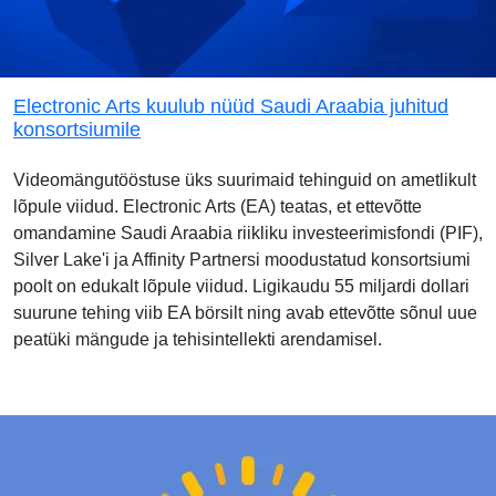
Electronic Arts kuulub nüüd Saudi Araabia juhitud
konsortsiumile
Videomängutööstuse üks suurimaid tehinguid on ametlikult
lõpule viidud. Electronic Arts (EA) teatas, et ettevõtte
omandamine Saudi Araabia riikliku investeerimisfondi (PIF),
Silver Lake'i ja Affinity Partnersi moodustatud konsortsiumi
poolt on edukalt lõpule viidud. Ligikaudu 55 miljardi dollari
suurune tehing viib EA börsilt ning avab ettevõtte sõnul uue
peatüki mängude ja tehisintellekti arendamisel.