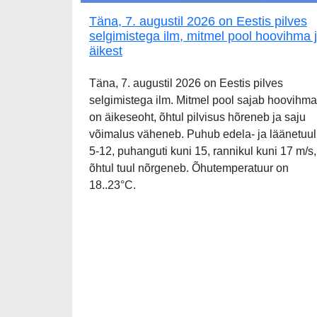
Täna, 7. augustil 2026 on Eestis pilves
selgimistega ilm, mitmel pool hoovihma 
äikest
Täna, 7. augustil 2026 on Eestis pilves
selgimistega ilm. Mitmel pool sajab hoovihma
on äikeseoht, õhtul pilvisus hõreneb ja saju
võimalus väheneb. Puhub edela- ja läänetuul
5-12, puhanguti kuni 15, rannikul kuni 17 m/s,
õhtul tuul nõrgeneb. Õhutemperatuur on
18..23°C.