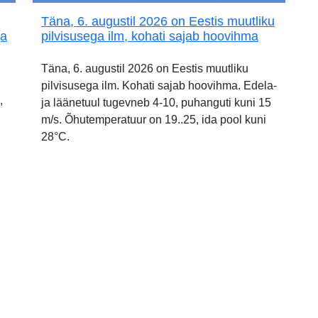
Täna, 6. augustil 2026 on Eestis muutliku
ja
pilvisusega ilm, kohati sajab hoovihma
Täna, 6. augustil 2026 on Eestis muutliku
pilvisusega ilm. Kohati sajab hoovihma. Edela-
,
ja läänetuul tugevneb 4-10, puhanguti kuni 15
m/s. Õhutemperatuur on 19..25, ida pool kuni
28°C.