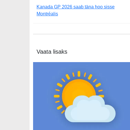
Kanada GP 2026 saab täna hoo sisse
Montréalis
Vaata lisaks