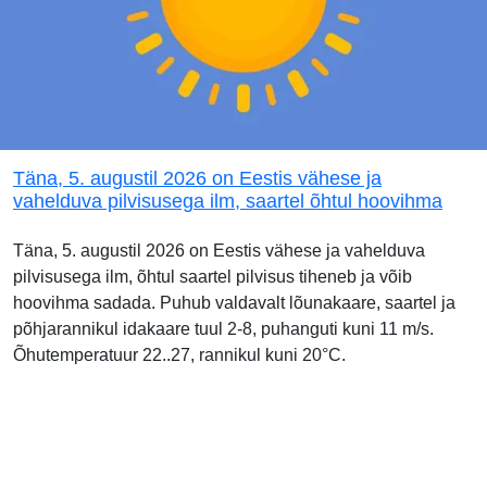
Täna, 5. augustil 2026 on Eestis vähese ja
vahelduva pilvisusega ilm, saartel õhtul hoovihma
Täna, 5. augustil 2026 on Eestis vähese ja vahelduva
pilvisusega ilm, õhtul saartel pilvisus tiheneb ja võib
hoovihma sadada. Puhub valdavalt lõunakaare, saartel ja
põhjarannikul idakaare tuul 2-8, puhanguti kuni 11 m/s.
Õhutemperatuur 22..27, rannikul kuni 20°C.