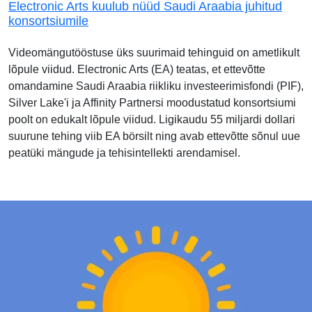
Electronic Arts kuulub nüüd Saudi Araabia juhitud
konsortsiumile
Videomängutööstuse üks suurimaid tehinguid on ametlikult
lõpule viidud. Electronic Arts (EA) teatas, et ettevõtte
omandamine Saudi Araabia riikliku investeerimisfondi (PIF),
Silver Lake'i ja Affinity Partnersi moodustatud konsortsiumi
poolt on edukalt lõpule viidud. Ligikaudu 55 miljardi dollari
suurune tehing viib EA börsilt ning avab ettevõtte sõnul uue
peatüki mängude ja tehisintellekti arendamisel.