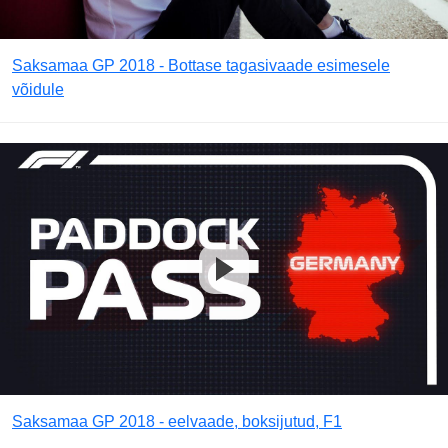
Saksamaa GP 2018 - Bottase tagasivaade esimesele
võidule
Saksamaa GP 2018 - eelvaade, boksijutud, F1