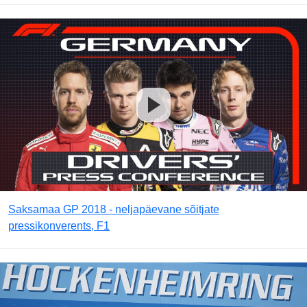
Saksamaa GP 2018 - neljapäevane sõitjate
pressikonverents, F1