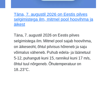
Täna, 7. augustil 2026 on Eestis pilves
selgimistega ilm, mitmel pool hoovihma ja
äikest
Täna, 7. augustil 2026 on Eestis pilves
selgimistega ilm. Mitmel pool sajab hoovihma,
on äikeseoht, õhtul pilvisus hõreneb ja saju
võimalus väheneb. Puhub edela- ja läänetuul
5-12, puhanguti kuni 15, rannikul kuni 17 m/s,
õhtul tuul nõrgeneb. Õhutemperatuur on
18..23°C.