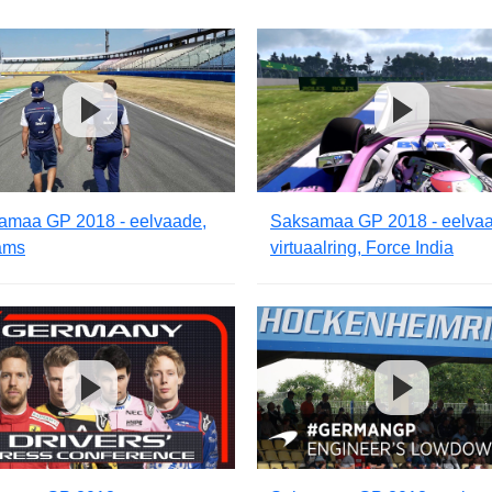
amaa GP 2018 - eelvaade,
Saksamaa GP 2018 - eelvaa
iams
virtuaalring, Force India