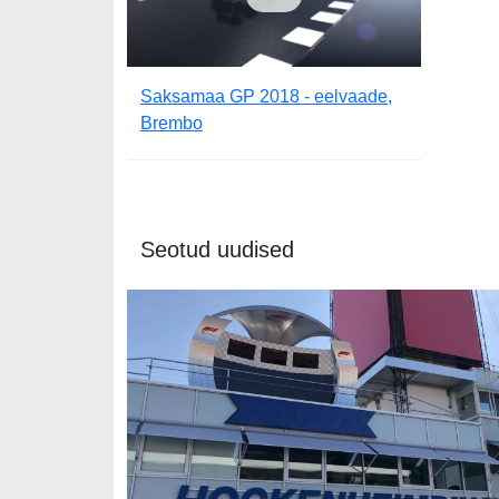
Saksamaa GP 2018 - eelvaade,
Brembo
Seotud uudised