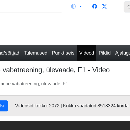
/sõitjad
Tulemused
Punktiseis
Videod
Pildid
Ajalu
abatreening, ülevaade, F1 - Video
mene vabatreening, ülevaade, F1
tsi
Videosid kokku: 2072 | Kokku vaadatud 8518324 korda