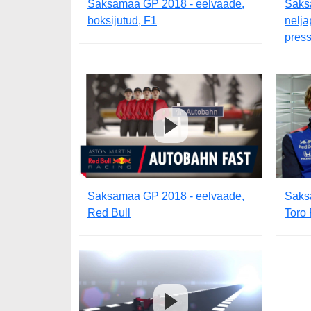
Saksamaa GP 2018 - eelvaade,
Saks
boksijutud, F1
nelja
press
Saksamaa GP 2018 - eelvaade,
Saks
Red Bull
Toro