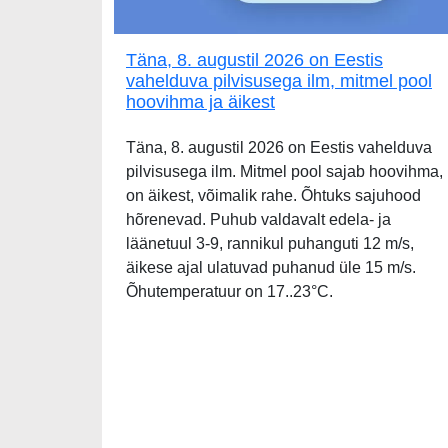
Täna, 8. augustil 2026 on Eestis
vahelduva pilvisusega ilm, mitmel pool
hoovihma ja äikest
Täna, 8. augustil 2026 on Eestis vahelduva
pilvisusega ilm. Mitmel pool sajab hoovihma,
on äikest, võimalik rahe. Õhtuks sajuhood
hõrenevad. Puhub valdavalt edela- ja
läänetuul 3-9, rannikul puhanguti 12 m/s,
äikese ajal ulatuvad puhanud üle 15 m/s.
Õhutemperatuur on 17..23°C.