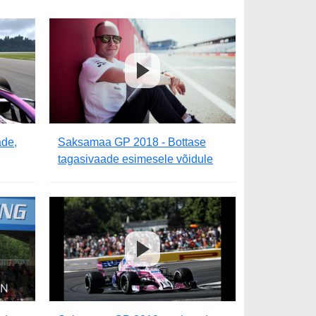
de,
Saksamaa GP 2018 - Bottase
tagasivaade esimesele võidule