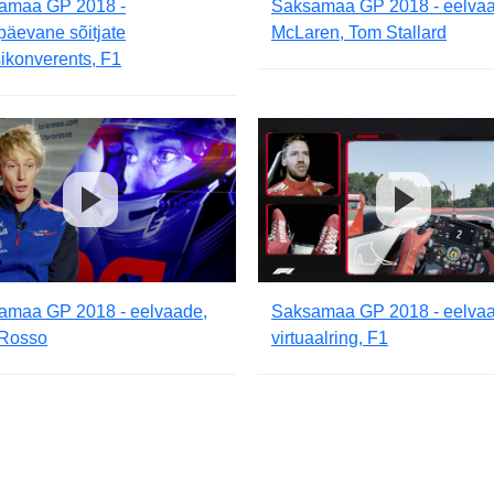
amaa GP 2018 -
Saksamaa GP 2018 - eelvaa
päevane sõitjate
McLaren, Tom Stallard
ikonverents, F1
amaa GP 2018 - eelvaade,
Saksamaa GP 2018 - eelvaa
 Rosso
virtuaalring, F1