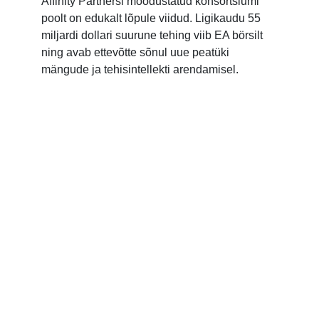
Affinity Partnersi moodustatud konsortsiumi
poolt on edukalt lõpule viidud. Ligikaudu 55
miljardi dollari suurune tehing viib EA börsilt
ning avab ettevõtte sõnul uue peatüki
mängude ja tehisintellekti arendamisel.