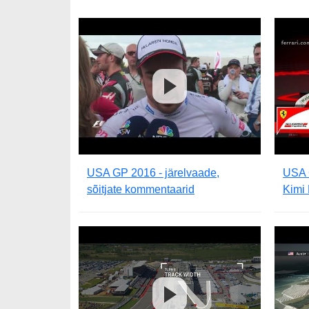
USA GP 2016 - järelvaade,
USA G
sõitjate kommentaarid
Kimi