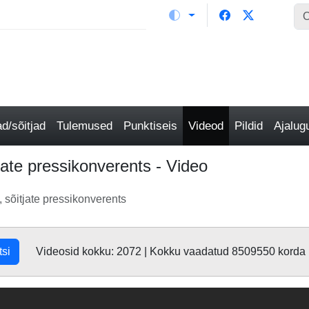
/sõitjad
Tulemused
Punktiseis
Videod
Pildid
Ajalu
ate pressikonverents - Video
sõitjate pressikonverents
tsi
Videosid kokku: 2072 | Kokku vaadatud 8509550 korda