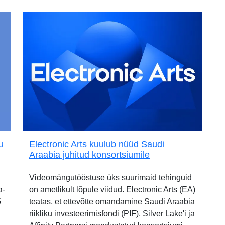
u
Electronic Arts kuulub nüüd Saudi
Araabia juhitud konsortsiumile
Videomängutööstuse üks suurimaid tehinguid
a-
on ametlikult lõpule viidud. Electronic Arts (EA)
5
teatas, et ettevõtte omandamine Saudi Araabia
riikliku investeerimisfondi (PIF), Silver Lake'i ja