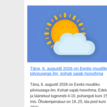
Täna, 6. augustil 2026 on Eestis muutlik
pilvisusega ilm, kohati sajab hoovihma
Täna, 6. augustil 2026 on Eestis muutliku
pilvisusega ilm. Kohati sajab hoovihma. Edel
ja läänetuul tugevneb 4-10, puhanguti kuni 1
m/s. Õhutemperatuur on 19..25, ida pool kuni