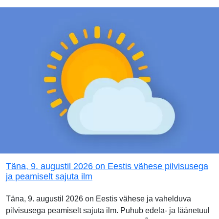
Täna, 9. augustil 2026 on Eestis vähese pilvisusega
ja peamiselt sajuta ilm
Täna, 9. augustil 2026 on Eestis vähese ja vahelduva
pilvisusega peamiselt sajuta ilm. Puhub edela- ja läänetuul