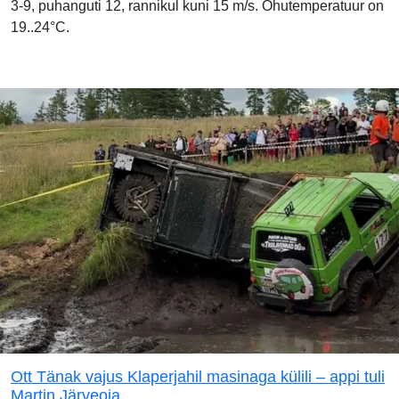
3-9, puhanguti 12, rannikul kuni 15 m/s. Õhutemperatuur on
19..24°C.
Ott Tänak vajus Klaperjahil masinaga külili – appi tuli
Martin Järveoja