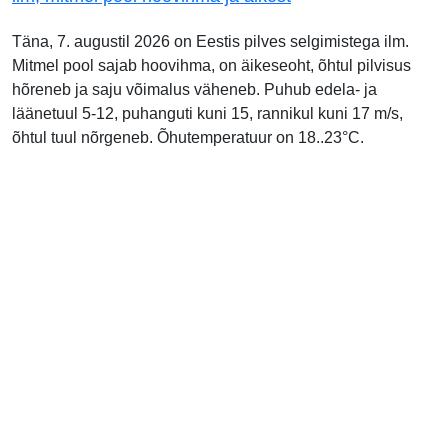
Täna, 7. augustil 2026 on Eestis pilves selgimistega ilm.
Mitmel pool sajab hoovihma, on äikeseoht, õhtul pilvisus
hõreneb ja saju võimalus väheneb. Puhub edela- ja
läänetuul 5-12, puhanguti kuni 15, rannikul kuni 17 m/s,
õhtul tuul nõrgeneb. Õhutemperatuur on 18..23°C.