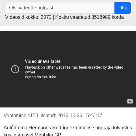
Otsi
Videosid kokku: 2072 | Kokku vaadatud 8518989 korda
Vaatamisi: 4153, lisatud: 2016-10-26 15:43:17 -
Autódromo Hermanos Rodríguez nimelise ringraja tutvustus
kus leiab aset Mehhiko GP