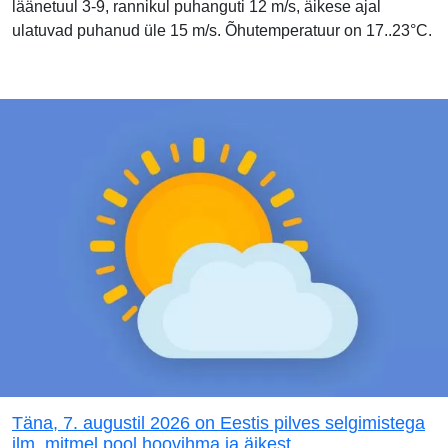
läänetuul 3-9, rannikul puhanguti 12 m/s, äikese ajal
ulatuvad puhanud üle 15 m/s. Õhutemperatuur on 17..23°C.
Täna, 7. augustil 2026 on Eestis pilves selgimistega
ilm, mitmel pool hoovihma ja äikest