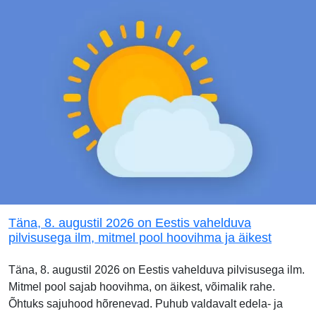
Täna, 8. augustil 2026 on Eestis vahelduva
pilvisusega ilm, mitmel pool hoovihma ja äikest
Täna, 8. augustil 2026 on Eestis vahelduva pilvisusega ilm.
Mitmel pool sajab hoovihma, on äikest, võimalik rahe.
Õhtuks sajuhood hõrenevad. Puhub valdavalt edela- ja