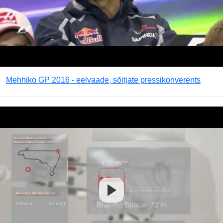
Mehhiko GP 2016 - eelvaade, sõitjate pressikonverents