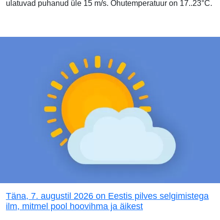
ulatuvad puhanud üle 15 m/s. Õhutemperatuur on 17..23°C.
Täna, 7. augustil 2026 on Eestis pilves selgimistega
ilm, mitmel pool hoovihma ja äikest