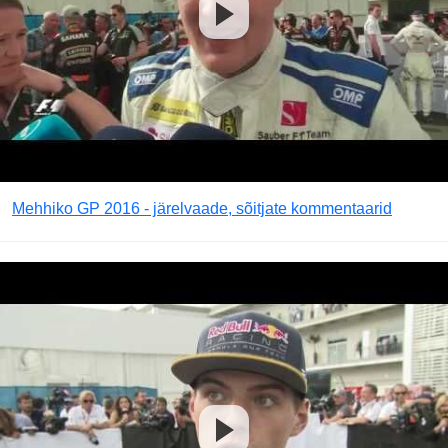
Mehhiko GP 2016 - järelvaade, sõitjate kommentaarid