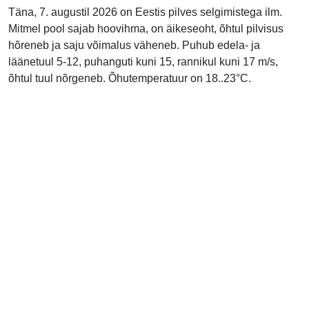
Täna, 7. augustil 2026 on Eestis pilves selgimistega ilm.
Mitmel pool sajab hoovihma, on äikeseoht, õhtul pilvisus
hõreneb ja saju võimalus väheneb. Puhub edela- ja
läänetuul 5-12, puhanguti kuni 15, rannikul kuni 17 m/s,
õhtul tuul nõrgeneb. Õhutemperatuur on 18..23°C.