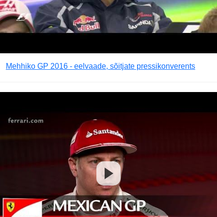
Mehhiko GP 2016 - eelvaade, sõitjate pressikonverents