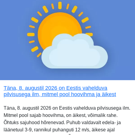
Täna, 8. augustil 2026 on Eestis vahelduva
pilvisusega ilm, mitmel pool hoovihma ja äikest
Täna, 8. augustil 2026 on Eestis vahelduva pilvisusega ilm.
Mitmel pool sajab hoovihma, on äikest, võimalik rahe.
Õhtuks sajuhood hõrenevad. Puhub valdavalt edela- ja
läänetuul 3-9, rannikul puhanguti 12 m/s, äikese ajal