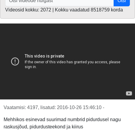
Otsi
Videosid kokku: 2072 | Kokku vaadatud 8518759 korda
Vaatamisi: 4197, lisatud: 2016-10-26 15:46:10 -
Mehhikos esinevad suurimad numbrid pidurdusel nagu
raskusjõud, pidurdusteekond ja kiirus