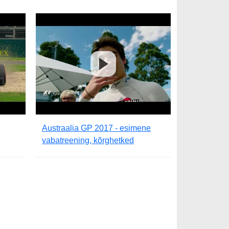
Austraalia GP 2017 - esimene
vabatreening, kõrghetked