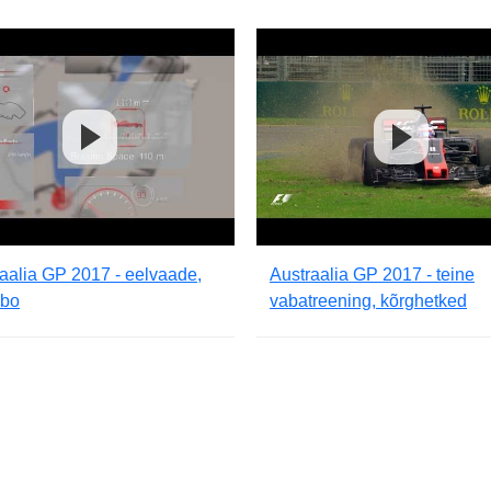
aalia GP 2017 - eelvaade,
Austraalia GP 2017 - teine
bo
vabatreening, kõrghetked