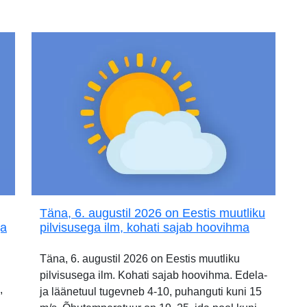
Täna, 6. augustil 2026 on Eestis muutliku
ja
pilvisusega ilm, kohati sajab hoovihma
Täna, 6. augustil 2026 on Eestis muutliku
pilvisusega ilm. Kohati sajab hoovihma. Edela-
,
ja läänetuul tugevneb 4-10, puhanguti kuni 15