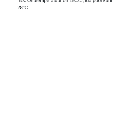
m/s. Õhutemperatuur on 19..25, ida pool kuni
28°C.