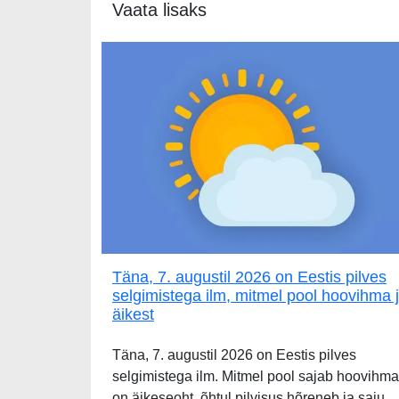
Vaata lisaks
Täna, 7. augustil 2026 on Eestis pilves
selgimistega ilm, mitmel pool hoovihma 
äikest
Täna, 7. augustil 2026 on Eestis pilves
selgimistega ilm. Mitmel pool sajab hoovihma
on äikeseoht, õhtul pilvisus hõreneb ja saju