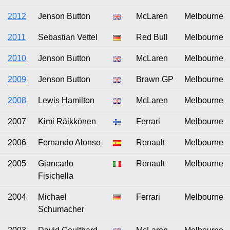
2012
Jenson Button
McLaren
Melbourne
2011
Sebastian Vettel
Red Bull
Melbourne
2010
Jenson Button
McLaren
Melbourne
2009
Jenson Button
Brawn GP
Melbourne
2008
Lewis Hamilton
McLaren
Melbourne
2007
Kimi Räikkönen
Ferrari
Melbourne
2006
Fernando Alonso
Renault
Melbourne
2005
Giancarlo
Renault
Melbourne
Fisichella
2004
Michael
Ferrari
Melbourne
Schumacher