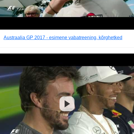
Austraalia GP 2017 - esimene vabatreening, kõrghetked