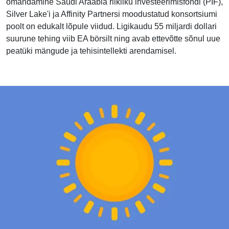
omandamine Saudi Araabia riikliku investeerimisfondi (PIF),
Silver Lake'i ja Affinity Partnersi moodustatud konsortsiumi
poolt on edukalt lõpule viidud. Ligikaudu 55 miljardi dollari
suurune tehing viib EA börsilt ning avab ettevõtte sõnul uue
peatüki mängude ja tehisintellekti arendamisel.