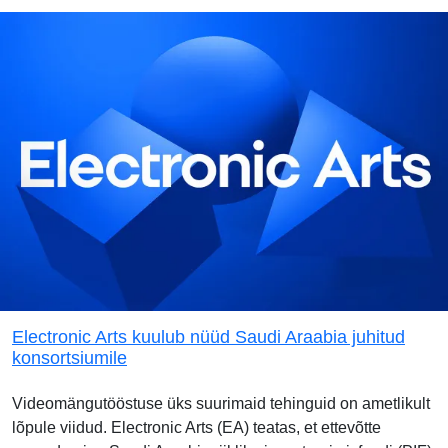
Electronic Arts kuulub nüüd Saudi Araabia juhitud
konsortsiumile
Videomängutööstuse üks suurimaid tehinguid on ametlikult
lõpule viidud. Electronic Arts (EA) teatas, et ettevõtte