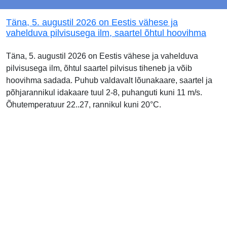
Täna, 5. augustil 2026 on Eestis vähese ja
vahelduva pilvisusega ilm, saartel õhtul hoovihma
Täna, 5. augustil 2026 on Eestis vähese ja vahelduva
pilvisusega ilm, õhtul saartel pilvisus tiheneb ja võib
hoovihma sadada. Puhub valdavalt lõunakaare, saartel ja
põhjarannikul idakaare tuul 2-8, puhanguti kuni 11 m/s.
Õhutemperatuur 22..27, rannikul kuni 20°C.