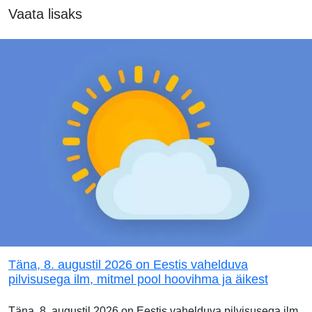
Vaata lisaks
Täna, 8. augustil 2026 on Eestis vahelduva
pilvisusega ilm, mitmel pool hoovihma ja äikest
Täna, 8. augustil 2026 on Eestis vahelduva pilvisusega ilm.