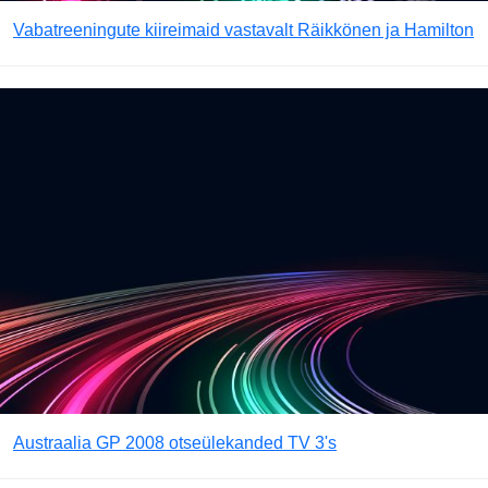
Vabatreeningute kiireimaid vastavalt Räikkönen ja Hamilton
Austraalia GP 2008 otseülekanded TV 3's