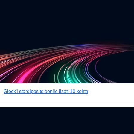
Glock'i stardipositsioonile lisati 10 kohta