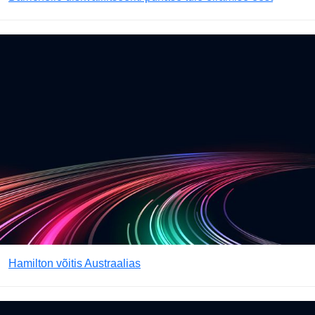
Hamilton võitis Austraalias