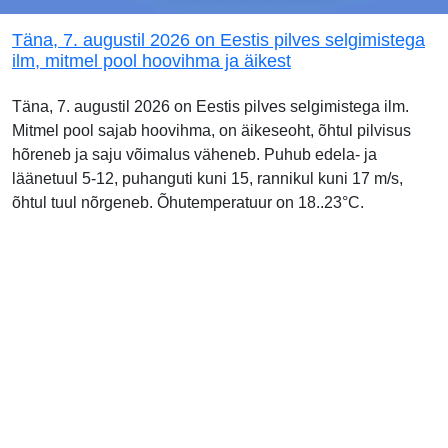
Täna, 7. augustil 2026 on Eestis pilves selgimistega
ilm, mitmel pool hoovihma ja äikest
Täna, 7. augustil 2026 on Eestis pilves selgimistega ilm.
Mitmel pool sajab hoovihma, on äikeseoht, õhtul pilvisus
hõreneb ja saju võimalus väheneb. Puhub edela- ja
läänetuul 5-12, puhanguti kuni 15, rannikul kuni 17 m/s,
õhtul tuul nõrgeneb. Õhutemperatuur on 18..23°C.