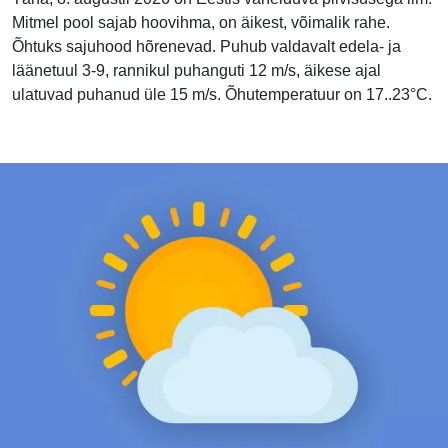
Mitmel pool sajab hoovihma, on äikest, võimalik rahe.
Õhtuks sajuhood hõrenevad. Puhub valdavalt edela- ja
läänetuul 3-9, rannikul puhanguti 12 m/s, äikese ajal
ulatuvad puhanud üle 15 m/s. Õhutemperatuur on 17..23°C.