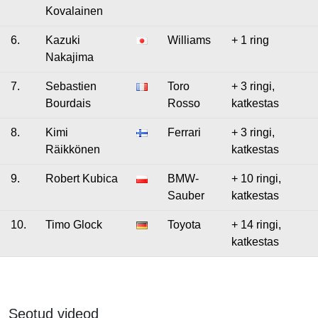
Kovalainen
6.
Kazuki
Williams
+ 1 ring
Nakajima
7.
Sebastien
Toro
+ 3 ringi,
Bourdais
Rosso
katkestas
8.
Kimi
Ferrari
+ 3 ringi,
Räikkönen
katkestas
9.
Robert Kubica
BMW-
+ 10 ringi,
Sauber
katkestas
10.
Timo Glock
Toyota
+ 14 ringi,
katkestas
Seotud videod