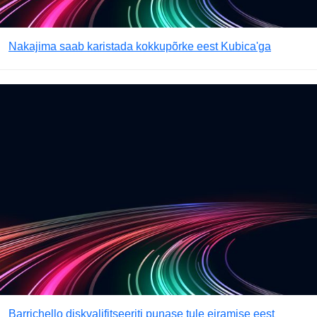
Nakajima saab karistada kokkupõrke eest Kubica'ga
Barrichello diskvalifitseeriti punase tule eiramise eest