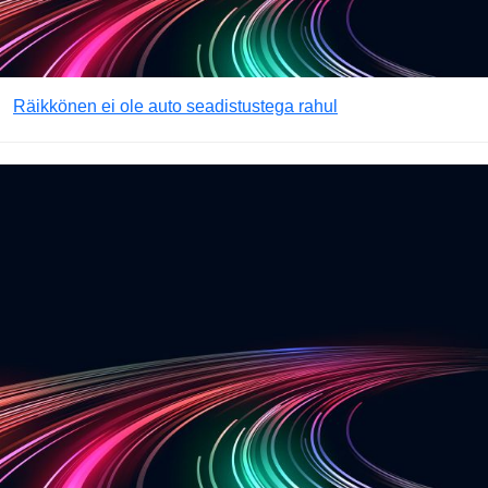
Räikkönen ei ole auto seadistustega rahul