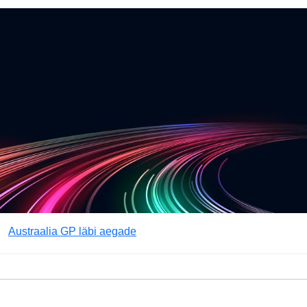
Austraalia GP läbi aegade