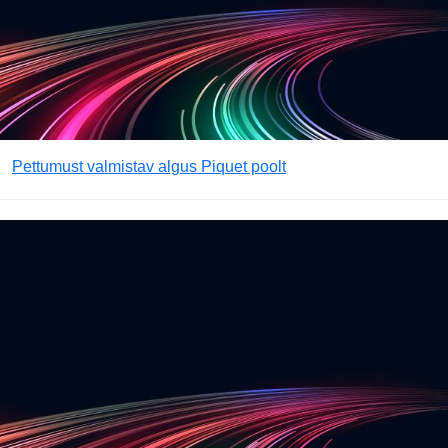
Pettumust valmistav algus Piquet poolt