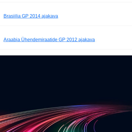
Brasiilia GP 2014 ajakava
Araabia Ühendemiraatide GP 2012 ajakava