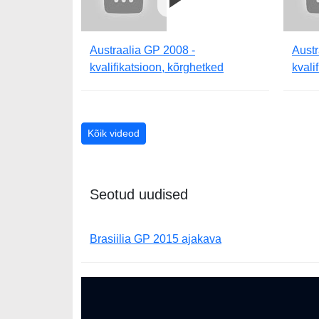
Austraalia GP 2008 -
Austr
kvalifikatsioon, kõrghetked
kvali
Kõik videod
Seotud uudised
Brasiilia GP 2015 ajakava