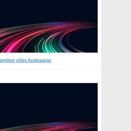
amilton võitis Austraalias