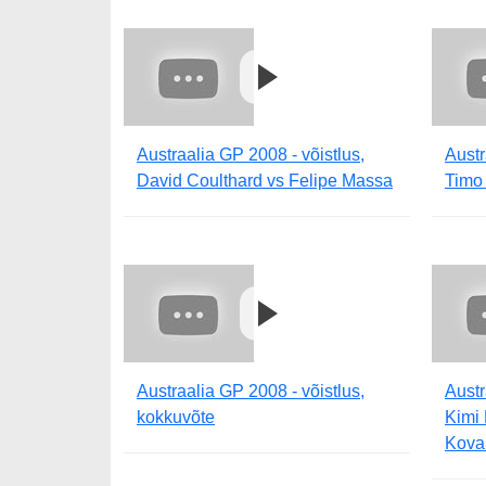
Austraalia GP 2008 - võistlus,
Austr
David Coulthard vs Felipe Massa
Timo
Austraalia GP 2008 - võistlus,
Austr
kokkuvõte
Kimi 
Kova