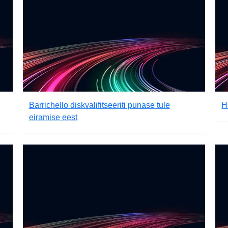
Barrichello diskvalifitseeriti punase tule
H
eiramise eest