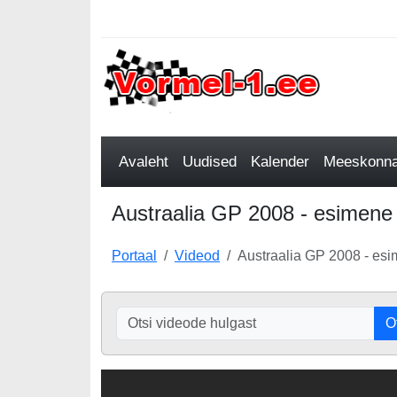
Avaleht
Uudised
Kalender
Meeskonnad
Austraalia GP 2008 - esimene 
Portaal
Videod
Austraalia GP 2008 - esi
O