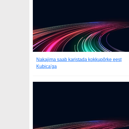
Nakajima saab karistada kokkupõrke eest
Kubica'ga