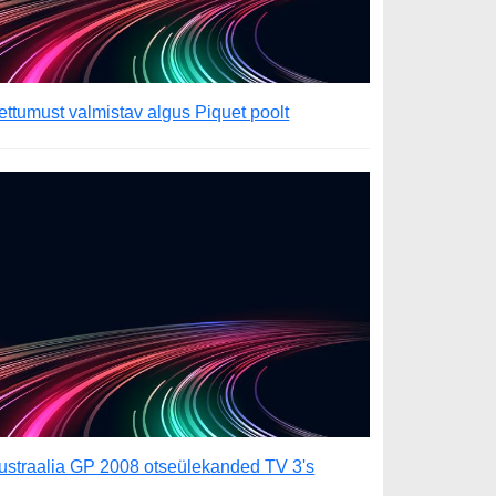
ettumust valmistav algus Piquet poolt
ustraalia GP 2008 otseülekanded TV 3's