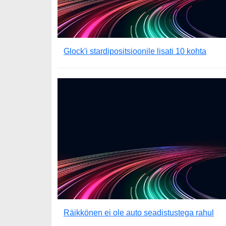
Glock'i stardipositsioonile lisati 10 kohta
Räikkönen ei ole auto seadistustega rahul