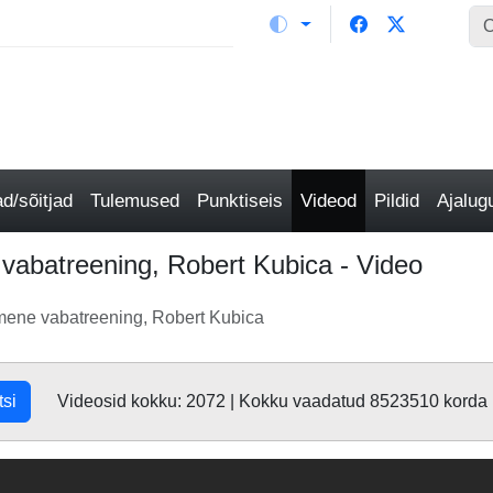
/sõitjad
Tulemused
Punktiseis
Videod
Pildid
Ajalu
vabatreening, Robert Kubica - Video
mene vabatreening, Robert Kubica
tsi
Videosid kokku: 2072 | Kokku vaadatud 8523510 korda