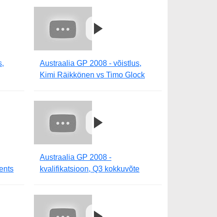
s,
Austraalia GP 2008 - võistlus,
Kimi Räikkönen vs Timo Glock
Austraalia GP 2008 -
rents
kvalifikatsioon, Q3 kokkuvõte