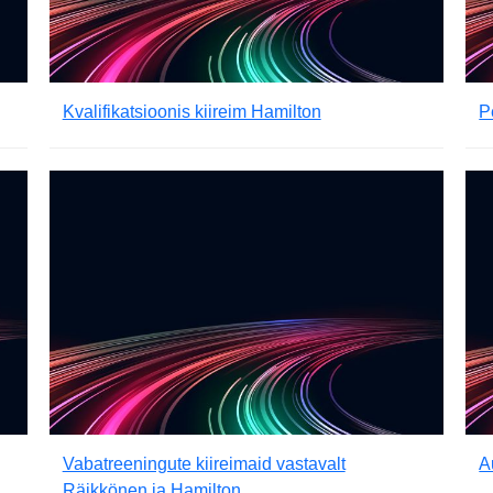
Kvalifikatsioonis kiireim Hamilton
P
Vabatreeningute kiireimaid vastavalt
A
Räikkönen ja Hamilton