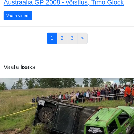
Austraalia GP 2008 - võistlus, Timo Glock
Austraalia GP 2008 - võistlus, Timo Glock
Vaata videot
1
2
3
>
Vaata lisaks