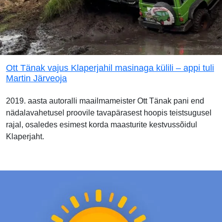
Ott Tänak vajus Klaperjahil masinaga külili – appi tuli
Martin Järveoja
2019. aasta autoralli maailmameister Ott Tänak pani end
nädalavahetusel proovile tavapärasest hoopis teistsugusel
rajal, osaledes esimest korda maasturite kestvussõidul
Klaperjaht.