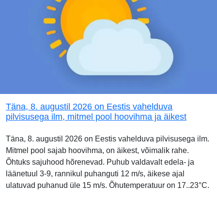
Täna, 8. augustil 2026 on Eestis vahelduva
pilvisusega ilm, mitmel pool hoovihma ja äikest
Täna, 8. augustil 2026 on Eestis vahelduva pilvisusega ilm.
Mitmel pool sajab hoovihma, on äikest, võimalik rahe.
Õhtuks sajuhood hõrenevad. Puhub valdavalt edela- ja
läänetuul 3-9, rannikul puhanguti 12 m/s, äikese ajal
ulatuvad puhanud üle 15 m/s. Õhutemperatuur on 17..23°C.