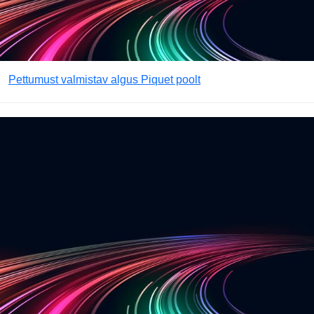
Pettumust valmistav algus Piquet poolt