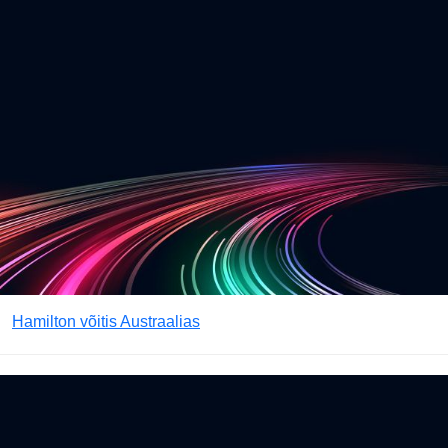
Hamilton võitis Austraalias