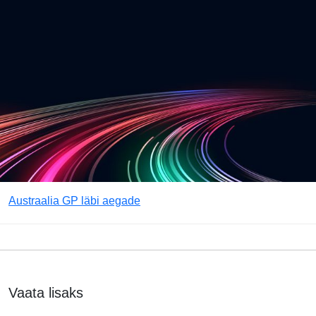
Austraalia GP läbi aegade
Vaata lisaks