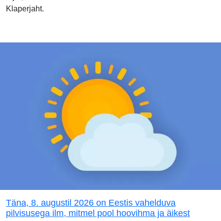
Klaperjaht.
Täna, 8. augustil 2026 on Eestis vahelduva
pilvisusega ilm, mitmel pool hoovihma ja äikest