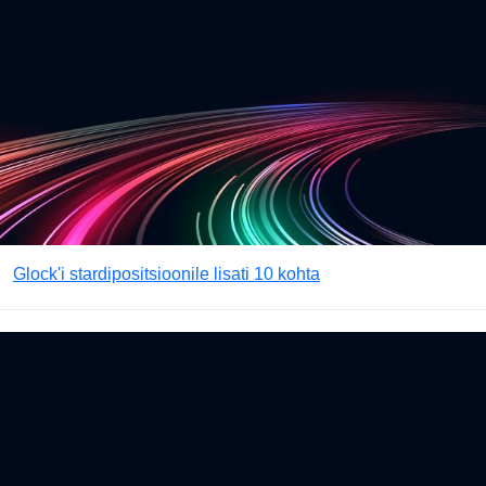
Glock'i stardipositsioonile lisati 10 kohta