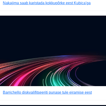
Nakajima saab karistada kokkupõrke eest Kubica'ga
Barrichello diskvalifitseeriti punase tule eiramise eest