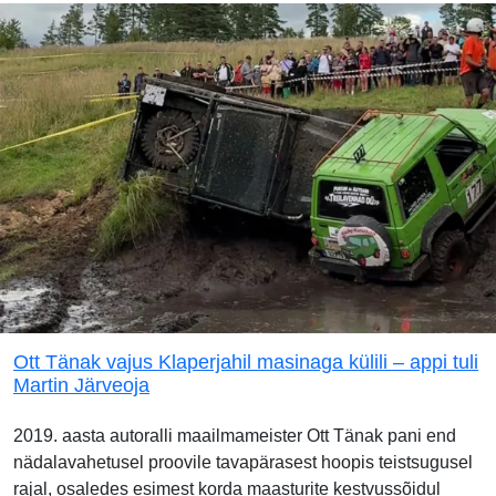
Ott Tänak vajus Klaperjahil masinaga külili – appi tuli
Martin Järveoja
2019. aasta autoralli maailmameister Ott Tänak pani end
nädalavahetusel proovile tavapärasest hoopis teistsugusel
rajal, osaledes esimest korda maasturite kestvussõidul