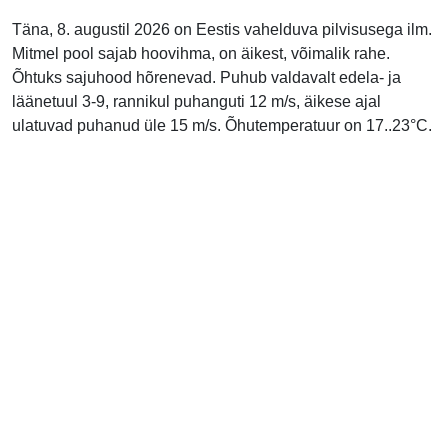
Täna, 8. augustil 2026 on Eestis vahelduva pilvisusega ilm.
Mitmel pool sajab hoovihma, on äikest, võimalik rahe.
Õhtuks sajuhood hõrenevad. Puhub valdavalt edela- ja
läänetuul 3-9, rannikul puhanguti 12 m/s, äikese ajal
ulatuvad puhanud üle 15 m/s. Õhutemperatuur on 17..23°C.