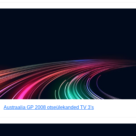
Austraalia GP 2008 otseülekanded TV 3's