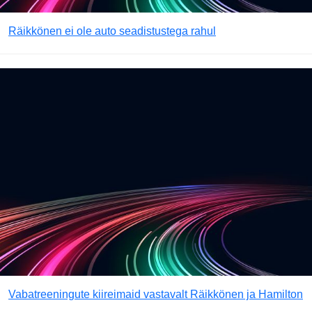
Räikkönen ei ole auto seadistustega rahul
Vabatreeningute kiireimaid vastavalt Räikkönen ja Hamilton