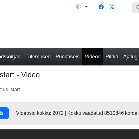
/sõitjad
Tulemused
Punktiseis
Videod
Pildid
Ajalu
start - Video
lus, start
tsi
Videosid kokku: 2072 | Kokku vaadatud 8510846 korda