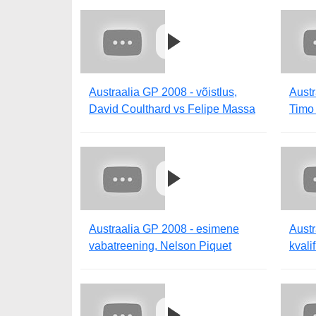
Austraalia GP 2008 - võistlus,
Austr
David Coulthard vs Felipe Massa
Timo
Austraalia GP 2008 - esimene
Austr
vabatreening, Nelson Piquet
kvali