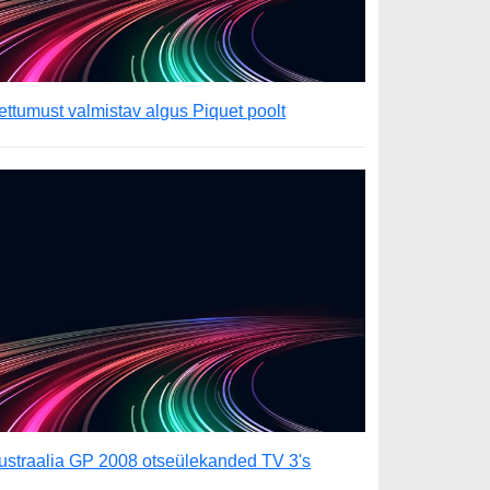
ettumust valmistav algus Piquet poolt
ustraalia GP 2008 otseülekanded TV 3's