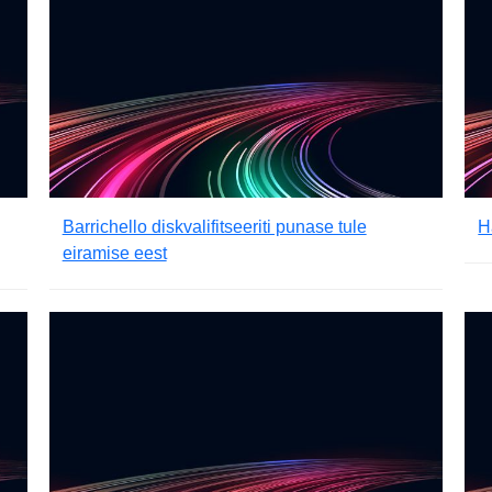
Barrichello diskvalifitseeriti punase tule
H
eiramise eest