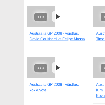
Austraalia GP 2008 - võistlus,
Austr
David Coulthard vs Felipe Massa
Timo
Austraalia GP 2008 - võistlus,
Austr
kokkuvõte
Kimi 
Kova