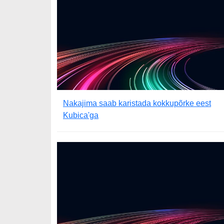
Nakajima saab karistada kokkupõrke eest
Kubica'ga