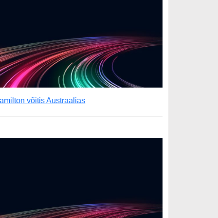
amilton võitis Austraalias