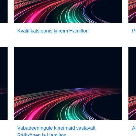
Kvalifikatsioonis kiireim Hamilton
P
Vabatreeningute kiireimaid vastavalt
A
Räikkönen ja Hamilton