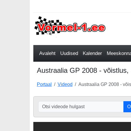
Avaleht
Uudised
Kalender
Meeskonnad
Austraalia GP 2008 - võistlus, 
Portaal
Videod
Austraalia GP 2008 - võist
O