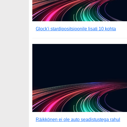
Glock'i stardipositsioonile lisati 10 kohta
Räikkönen ei ole auto seadistustega rahul