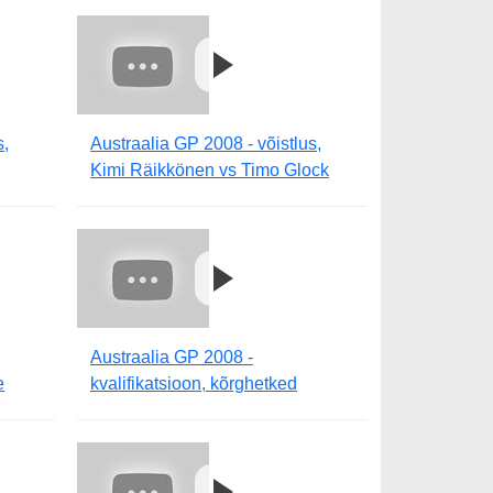
s,
Austraalia GP 2008 - võistlus,
Kimi Räikkönen vs Timo Glock
Austraalia GP 2008 -
e
kvalifikatsioon, kõrghetked