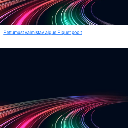
Pettumust valmistav algus Piquet poolt