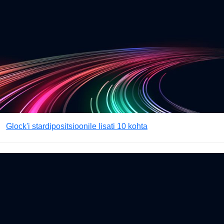
Glock'i stardipositsioonile lisati 10 kohta