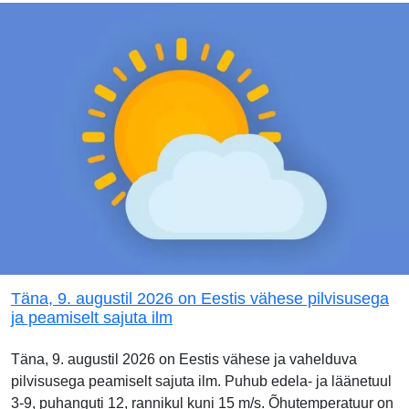
Täna, 9. augustil 2026 on Eestis vähese pilvisusega
ja peamiselt sajuta ilm
Täna, 9. augustil 2026 on Eestis vähese ja vahelduva
pilvisusega peamiselt sajuta ilm. Puhub edela- ja läänetuul
3-9, puhanguti 12, rannikul kuni 15 m/s. Õhutemperatuur on