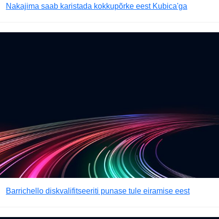
Nakajima saab karistada kokkupõrke eest Kubica'ga
Barrichello diskvalifitseeriti punase tule eiramise eest