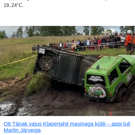
19..24°C.
Ott Tänak vajus Klaperjahil masinaga külili – appi tuli
Martin Järveoja