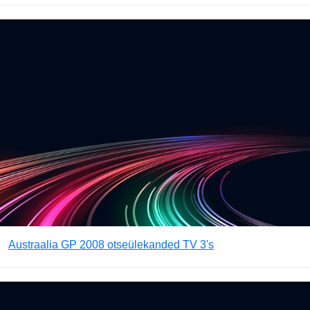
Austraalia GP 2008 otseülekanded TV 3's