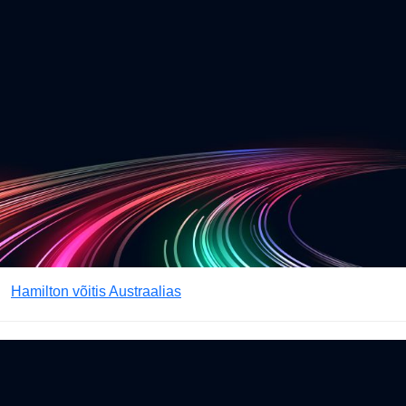
Hamilton võitis Austraalias