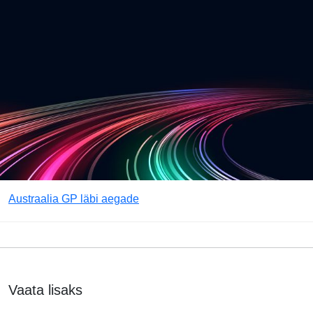
Austraalia GP läbi aegade
Vaata lisaks