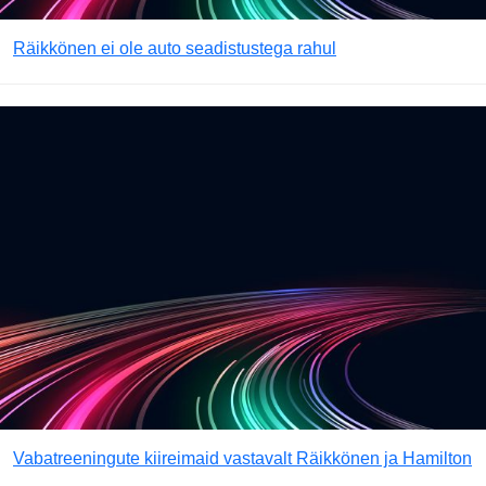
Räikkönen ei ole auto seadistustega rahul
Vabatreeningute kiireimaid vastavalt Räikkönen ja Hamilton