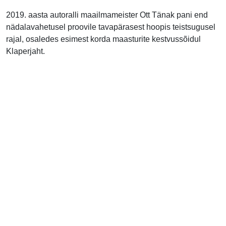
2019. aasta autoralli maailmameister Ott Tänak pani end
nädalavahetusel proovile tavapärasest hoopis teistsugusel
rajal, osaledes esimest korda maasturite kestvussõidul
Klaperjaht.