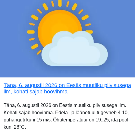
Täna, 6. augustil 2026 on Eestis muutliku pilvisusega
ilm, kohati sajab hoovihma
Täna, 6. augustil 2026 on Eestis muutliku pilvisusega ilm.
Kohati sajab hoovihma. Edela- ja läänetuul tugevneb 4-10,
puhanguti kuni 15 m/s. Õhutemperatuur on 19..25, ida pool
kuni 28°C.