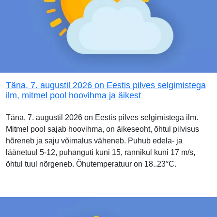
Täna, 7. augustil 2026 on Eestis pilves selgimistega
ilm, mitmel pool hoovihma ja äikest
Täna, 7. augustil 2026 on Eestis pilves selgimistega ilm.
Mitmel pool sajab hoovihma, on äikeseoht, õhtul pilvisus
hõreneb ja saju võimalus väheneb. Puhub edela- ja
läänetuul 5-12, puhanguti kuni 15, rannikul kuni 17 m/s,
õhtul tuul nõrgeneb. Õhutemperatuur on 18..23°C.