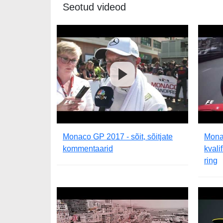
Seotud videod
Monaco GP 2017 - sõit, sõitjate
Mona
kommentaarid
kvali
ring