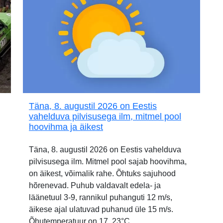
Täna, 8. augustil 2026 on Eestis
vahelduva pilvisusega ilm, mitmel pool
hoovihma ja äikest
Täna, 8. augustil 2026 on Eestis vahelduva
pilvisusega ilm. Mitmel pool sajab hoovihma,
on äikest, võimalik rahe. Õhtuks sajuhood
hõrenevad. Puhub valdavalt edela- ja
läänetuul 3-9, rannikul puhanguti 12 m/s,
äikese ajal ulatuvad puhanud üle 15 m/s.
Õhutemperatuur on 17..23°C.