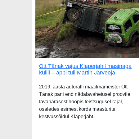
Ott Tänak vajus Klaperjahil masinaga
külili – appi tuli Martin Järveoja
2019. aasta autoralli maailmameister Ott
Tänak pani end nädalavahetusel proovile
tavapärasest hoopis teistsugusel rajal,
osaledes esimest korda maasturite
kestvussõidul Klaperjaht.