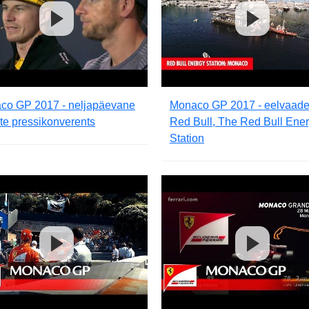
co GP 2017 - neljapäevane
Monaco GP 2017 - eelvaade
ate pressikonverents
Red Bull, The Red Bull Ene
Station