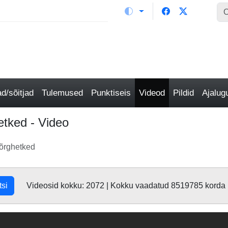
/sõitjad
Tulemused
Punktiseis
Videod
Pildid
Ajalu
etked - Video
kõrghetked
tsi
Videosid kokku: 2072 | Kokku vaadatud 8519785 korda