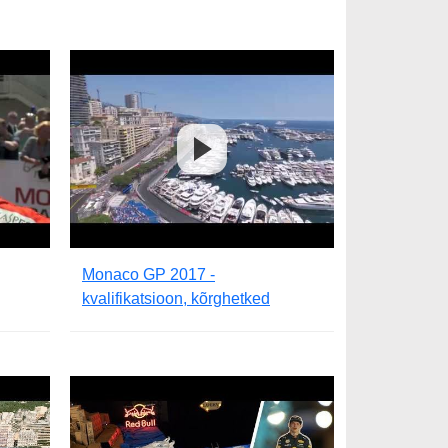
Monaco GP 2017 -
kvalifikatsioon, kõrghetked