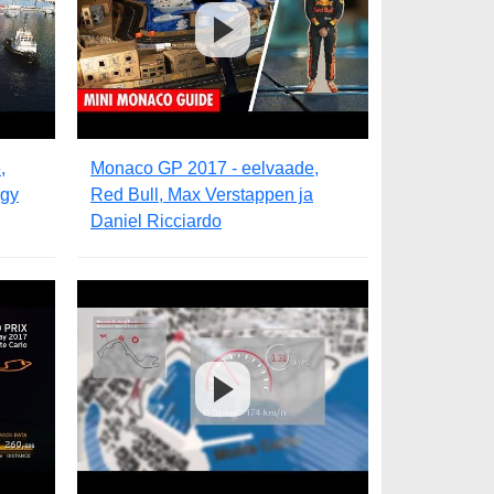
,
Monaco GP 2017 - eelvaade,
rgy
Red Bull, Max Verstappen ja
Daniel Ricciardo