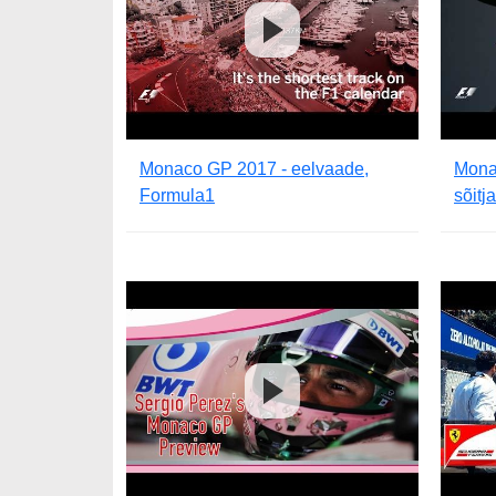
Monaco GP 2017 - eelvaade,
Mona
Formula1
sõitj