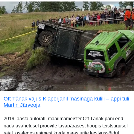
Ott Tänak vajus Klaperjahil masinaga külili – appi tuli
Martin Järveoja
2019. aasta autoralli maailmameister Ott Tänak pani end
nädalavahetusel proovile tavapärasest hoopis teistsugusel
rajal, osaledes esimest korda maasturite kestvussõidul