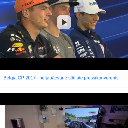
Belgia GP 2017 - neljapäevane sõitjate pressikonverents