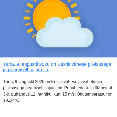
Täna, 9. augustil 2026 on Eestis vähese pilvisusega
ja peamiselt sajuta ilm
Täna, 9. augustil 2026 on Eestis vähese ja vahelduva
pilvisusega peamiselt sajuta ilm. Puhub edela- ja läänetuul
3-9, puhanguti 12, rannikul kuni 15 m/s. Õhutemperatuur on
19..24°C.