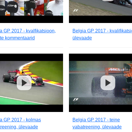
a GP 2017 - kvalfikatsioon,
Belgia GP 2017 - kvalifikats
ate kommentaarid
ülevaade
ia GP 2017 - kolmas
Belgia GP 2017 - teine
reening, ülevaade
vabatreening, ülevaade