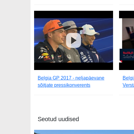
Belgia GP 2017 - neljapäevane
Belg
sõitjate pressikonverents
Verst
Seotud uudised