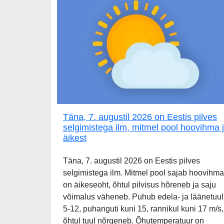
Täna, 7. augustil 2026 on Eestis pilves
selgimistega ilm, mitmel pool hoovihma 
äikest
Täna, 7. augustil 2026 on Eestis pilves
selgimistega ilm. Mitmel pool sajab hoovihma
on äikeseoht, õhtul pilvisus hõreneb ja saju
võimalus väheneb. Puhub edela- ja läänetuul
5-12, puhanguti kuni 15, rannikul kuni 17 m/s,
õhtul tuul nõrgeneb. Õhutemperatuur on