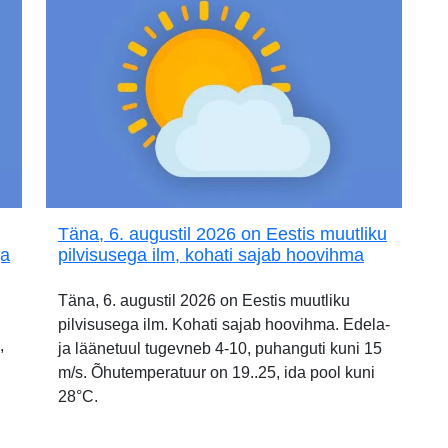
Täna, 6. augustil 2026 on Eestis muutliku
ja
pilvisusega ilm, kohati sajab hoovihma
Täna, 6. augustil 2026 on Eestis muutliku
pilvisusega ilm. Kohati sajab hoovihma. Edela-
,
ja läänetuul tugevneb 4-10, puhanguti kuni 15
m/s. Õhutemperatuur on 19..25, ida pool kuni
28°C.