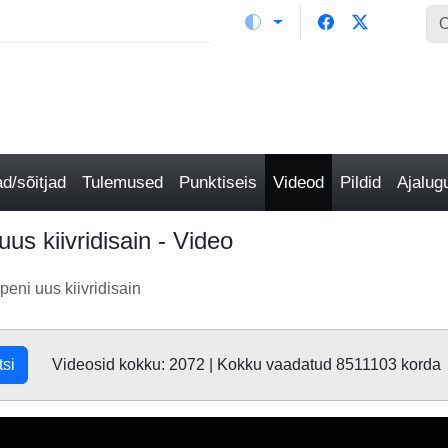
/sõitjad
Tulemused
Punktiseis
Videod
Pildid
Ajalu
us kiivridisain - Video
eni uus kiivridisain
tsi
Videosid kokku: 2072 | Kokku vaadatud 8511103 korda