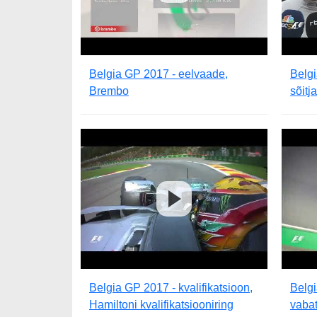
Belgia GP 2017 - eelvaade,
Belgi
Brembo
sõitj
Belgia GP 2017 - kvalifikatsioon,
Belg
Hamiltoni kvalifikatsiooniring
vabat