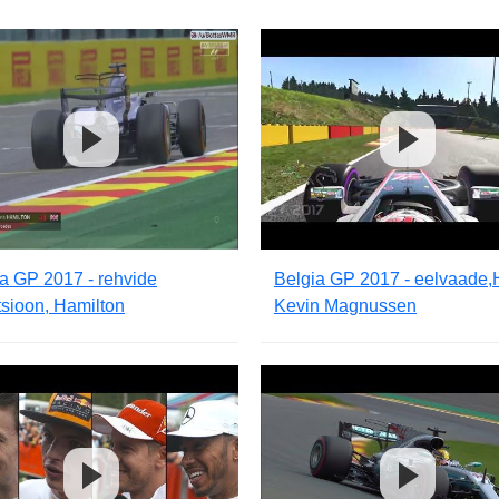
a GP 2017 - rehvide
Belgia GP 2017 - eelvaade,
tsioon, Hamilton
Kevin Magnussen