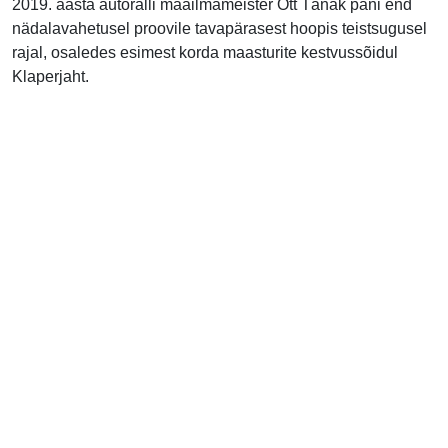
2019. aasta autoralli maailmameister Ott Tänak pani end
nädalavahetusel proovile tavapärasest hoopis teistsugusel
rajal, osaledes esimest korda maasturite kestvussõidul
Klaperjaht.