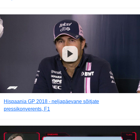
Hispaania GP 2018 - neljapäevane sõitjate
pressikonverents, F1