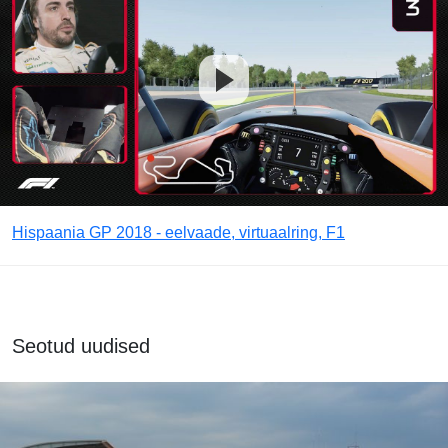
Hispaania GP 2018 - eelvaade, virtuaalring, F1
Seotud uudised