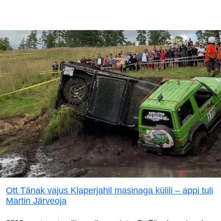
Ott Tänak vajus Klaperjahil masinaga külili – appi tuli
Martin Järveoja