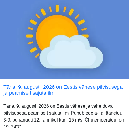
Täna, 9. augustil 2026 on Eestis vähese pilvisusega
ja peamiselt sajuta ilm
Täna, 9. augustil 2026 on Eestis vähese ja vahelduva
pilvisusega peamiselt sajuta ilm. Puhub edela- ja läänetuul
3-9, puhanguti 12, rannikul kuni 15 m/s. Õhutemperatuur on
19..24°C.