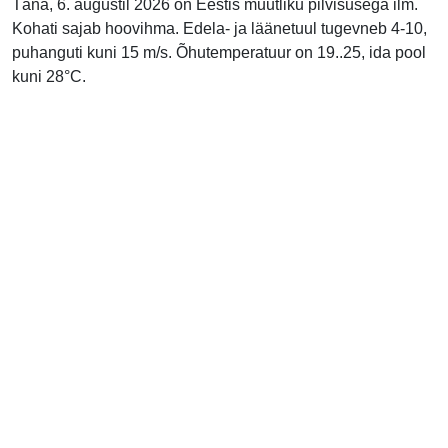
Täna, 6. augustil 2026 on Eestis muutliku pilvisusega ilm.
Kohati sajab hoovihma. Edela- ja läänetuul tugevneb 4-10,
puhanguti kuni 15 m/s. Õhutemperatuur on 19..25, ida pool
kuni 28°C.