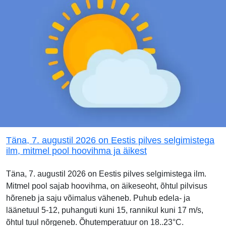
Täna, 7. augustil 2026 on Eestis pilves selgimistega
ilm, mitmel pool hoovihma ja äikest
Täna, 7. augustil 2026 on Eestis pilves selgimistega ilm.
Mitmel pool sajab hoovihma, on äikeseoht, õhtul pilvisus
hõreneb ja saju võimalus väheneb. Puhub edela- ja
läänetuul 5-12, puhanguti kuni 15, rannikul kuni 17 m/s,
õhtul tuul nõrgeneb. Õhutemperatuur on 18..23°C.