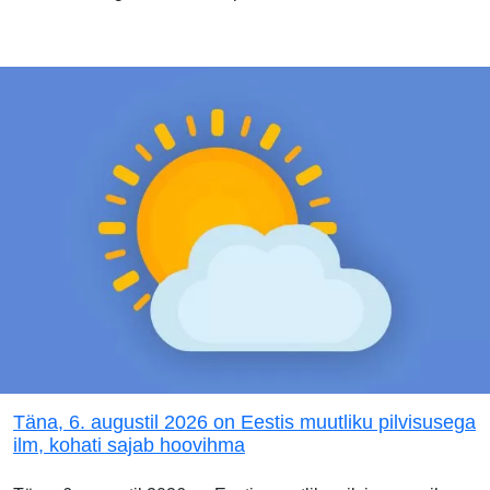
Täna, 6. augustil 2026 on Eestis muutliku pilvisusega
ilm, kohati sajab hoovihma