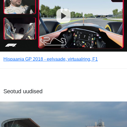
Hispaania GP 2018 - eelvaade, virtuaalring, F1
Seotud uudised