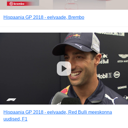
Hispaania GP 2018 - eelvaade, Brembo
Hispaania GP 2018 - eelvaade, Red Bulli meeskonna
uudised, F1