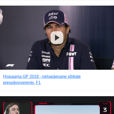
Hispaania GP 2018 - neljapäevane sõitjate
pressikonverents, F1